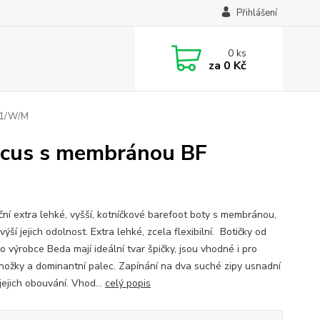
Přihlášení
0
ks
za
0 Kč
01/W/M
rcus s membránou BF
ční extra lehké, vyšší, kotníčkové barefoot boty s membránou,
výší jejich odolnost. Extra lehké, zcela flexibilní. Botičky od
o výrobce Beda mají ideální tvar špičky, jsou vhodné i pro
 nožky a dominantní palec. Zapínání na dva suché zipy usnadní
jejich obouvání. Vhod...
celý popis