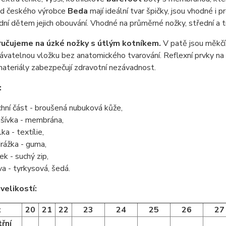
od českého výrobce
Beda
mají ideální tvar špičky, jsou vhodné i 
dní dětem jejich obouvání. Vhodné na průměrné nožky, střední a tr
učujeme na úzké nožky s útlým kotníkem.
V patě jsou měkčí,
ávatelnou vložku bez anatomického tvarování. Reflexní prvky na
ateriály zabezpečují zdravotní nezávadnost.
:
chní část - broušená nubuková kůže,
šívka - membrána,
ka - textílie,
rážka - guma,
ek - suchý zip,
va - tyrkysová, šedá.
velikostí:
t
20
21
22
23
24
25
26
27
třní