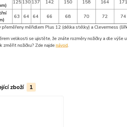
125
130
137
142
150
158
164
17
mm)
třní
63
64
64
66
68
70
72
74
m)
 přeměřeny měřidlem Plus 12 (délka stélky) a Clevermess (šířk
rem velikosti se ujistěte, že znáte rozměry nožičky a dle výše u
ak změřit nožičku? Zde najde
návod
.
jící zboží
1