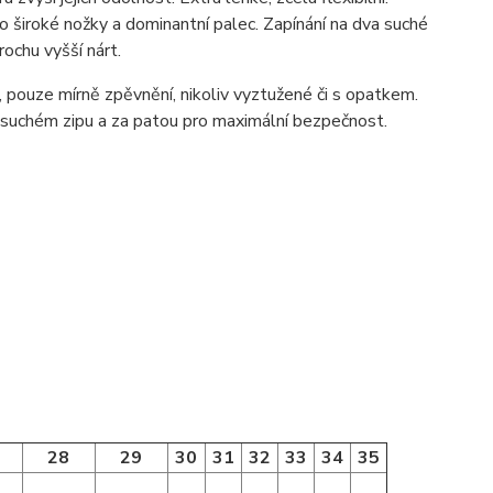
pro široké nožky a dominantní palec. Zapínání na dva suché
ochu vyšší nárt.
 pouze mírně zpěvnění, nikoliv vyztužené či s opatkem.
 suchém zipu a za patou pro maximální bezpečnost.
28
29
30
31
32
33
34
35