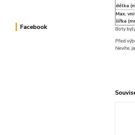
délka (
Max. vni
šířka (m
Facebook
Boty byly
Před výbě
Nevíte, j
Souvise