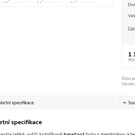
Dos
Vel
Cen
1 
950
Číslo p
Výrobc
etní specifikace
Sou
tní specifikace
 extra lehké, vyšší, kotníčkové
barefoot
boty s membránou, která 