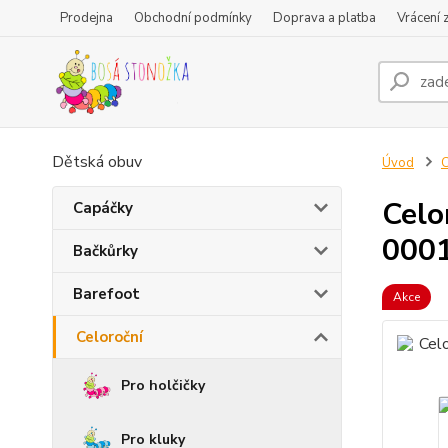
Prodejna
Obchodní podmínky
Doprava a platba
Vrácení 
Dětská obuv
Úvod
C
Celo
Capáčky
000
Bačkůrky
Barefoot
Akce
Celoroční
Pro holčičky
Pro kluky