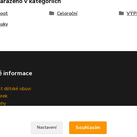
zařazeno v kategoriích
foot
Celoroční
VÝP
luky
é informace
st dětské obuvi
rek
ohy
Souhlasím
Nastavení