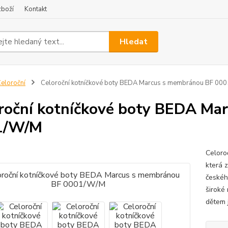
zboží
Kontakt
Hledat
eloroční
Celoroční kotníčkové boty BEDA Marcus s membránou BF 00
roční kotníčkové boty BEDA Ma
1/W/M
Celoro
která z
českéh
široké
dětem 