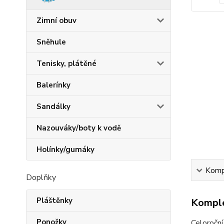
Zimní obuv
Sněhule
Tenisky, plátěné
Balerínky
Sandálky
Nazouváky/boty k vodě
Holínky/gumáky
Kompl
Doplňky
Pláštěnky
Komple
Ponožky
Celoroční