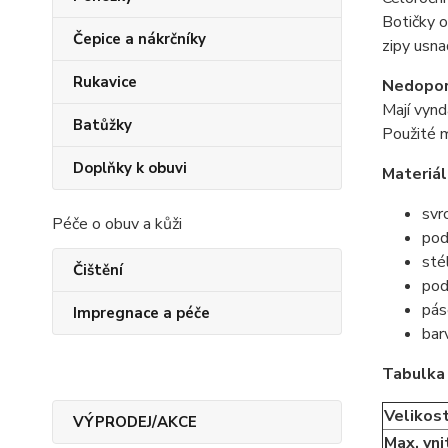
Botičky 
Čepice a nákrčníky
zipy usna
Rukavice
Nedopor
Mají vynd
Batůžky
Použité m
Doplňky k obuvi
Materiál
svr
Péče o obuv a kůži
pod
stél
Čištění
pod
pás
Impregnace a péče
bar
Tabulka 
Velikos
VÝPRODEJ/AKCE
Max. vni