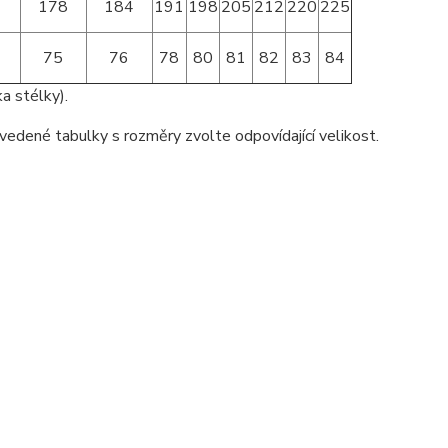
1
178
184
191
198
205
212
220
225
75
76
78
80
81
82
83
84
a stélky).
vedené tabulky s rozměry zvolte odpovídající velikost.