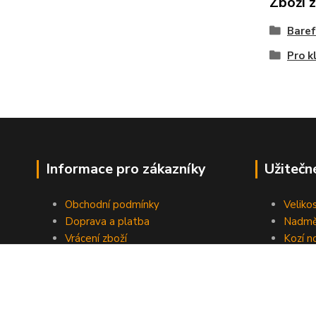
Zboží 
Bare
Pro k
Informace pro zákazníky
Užitečn
Obchodní podmínky
Veliko
Doprava a platba
Nadmě
Vrácení zboží
Kozí n