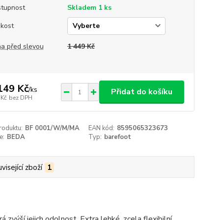
tupnost
Skladem 1 ks
ikost
a před slevou
1 449 Kč
149 Kč
/
ks
Přidat do košíku
 Kč
bez DPH
roduktu:
BF 0001/W/M/MA
EAN kód:
8595065323673
e:
BEDA
Typ:
barefoot
visející zboží
1
zvýší jejich odolnost. Extra lehké, zcela flexibilní.