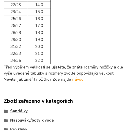
22/23
14,0
23/24
15,0
25/26
16,0
26/27
17,0
28/29
18,0
29/30
19,0
31/32
20,0
32/33
21,0
34/35
22,0
Před výběrem velikosti se ujistěte, že znáte rozměry nožičky a dle
výše uvedené tabulky s rozměry zvolte odpovídající velikost.
Nevíte, jak změřit nožičku? Zde najde
návod
.
Zboží zařazeno v kategoriích
Sandálky
Nazouváky/boty k vodě
Pro kluky