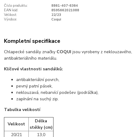
Číslo produktu:
8861-407-6364
EAN kód:
8595662021088
Velikost:
22/23
Výrobce:
Coqui
Kompletní specifikace
Chlapecké sandály značky
COQUI
jsou vyrobeny z neklouzavého,
antibakteriálního materiálu.
Klíčové vlastnosti sandálků:
antibakteriální povrch,
pevný patní pásek,
neklouzavá, nebarvící podešev (podrážka),
zapínání na suchý zip.
Tabulka velikostí
Délka
Velikost
stélky (cm)
20/21
13,0