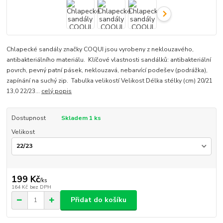
Chlapecké sandály značky COQUI jsou vyrobeny z neklouzavého,
antibakteriálního materiálu. Klíčové vlastnosti sandálků: antibakteriální
povrch, pevný patní pásek, neklouzavá, nebarvící podešev (podrážka),
zapínání na suchý zip. Tabulka velikostí Velikost Délka stélky (cm) 20/21
13,0 22/23...
celý popis
Dostupnost
Skladem 1 ks
Velikost
199 Kč
/
ks
164 Kč
bez DPH
Přidat do košíku