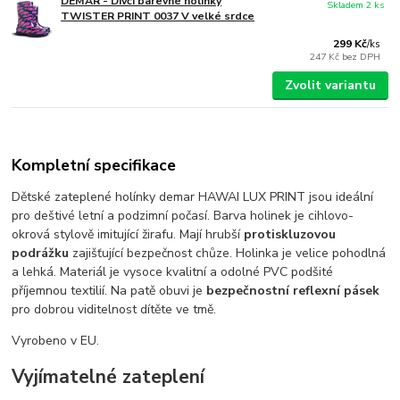
DEMAR - Dívčí barevné holinky
Skladem 2 ks
TWISTER PRINT 0037 V velké srdce
299 Kč
/
ks
247 Kč
bez DPH
Zvolit variantu
Kompletní specifikace
Dětské zateplené holínky demar HAWAI LUX PRINT jsou ideální
pro deštivé letní a podzimní počasí. Barva holinek je cihlovo-
okrová stylově imitující žirafu. Mají hrubší
protiskluzovou
podrážku
zajišťující bezpečnost chůze. Holinka je velice pohodlná
a lehká. Materiál je vysoce kvalitní a odolné PVC podšité
příjemnou textilií. Na patě obuvi je
bezpečnostní reflexní pásek
pro dobrou viditelnost dítěte ve tmě.
Vyrobeno v EU.
Vyjímatelné zateplení