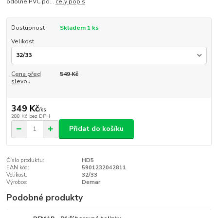
odolné PVC po...
celý popis
Dostupnost
Skladem 1 ks
Velikost
Cena před
549 Kč
slevou
349 Kč
/
ks
288 Kč
bez DPH
Přidat do košíku
Číslo produktu:
HD5
EAN kód:
5901232042811
Velikost:
32/33
Výrobce:
Demar
Podobné produkty