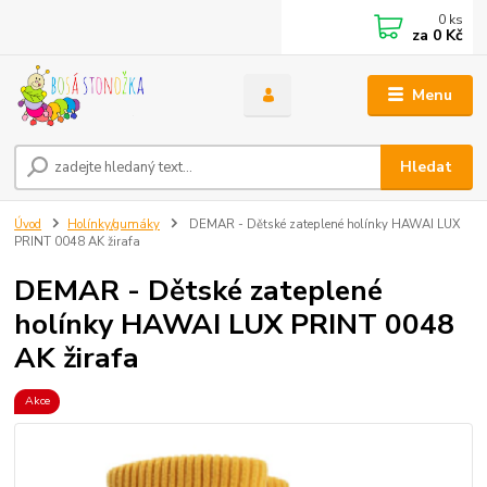
0
ks
za
0 Kč
Menu
Hledat
Úvod
Holínky/gumáky
DEMAR - Dětské zateplené holínky HAWAI LUX
PRINT 0048 AK žirafa
DEMAR - Dětské zateplené
holínky HAWAI LUX PRINT 0048
AK žirafa
Akce