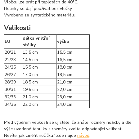
Vložku lze prát při teplotách do 40°C.
Holinky se dají používat bez vložky.
Vyrobeno ze syntetického materiálu.
Velikosti
délka vnitřní
EU
výška
stélky
20/21
13,5 cm
15,5 cm
22/23
14,5 cm
16,5 cm
24/25
15,5 cm
18,0 cm
26/27
17,0 cm
19,5 cm
28/29
18,5 cm
21,0 cm
30/31
19,5 cm
22,0 cm
32/33
21,0 cm
23,0 cm
34/35
22,0 cm
24,0 cm
Před výběrem velikosti se ujistěte, že znáte rozměry nožičky a dle
výše uvedené tabulky s rozměry zvolte odpovídající velikost.
Nevíte, jak změřit nožičku? Zde najde
návod
.