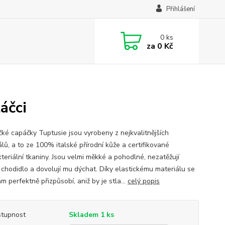
Přihlášení
0
ks
za
0 Kč
áčci
ké capáčky Tuptusie jsou vyrobeny z nejkvalitnějších
lů, a to ze 100% italské přírodní kůže a certifikované
teriální tkaniny. Jsou velmi měkké a pohodlné, nezatěžují
 chodidlo a dovolují mu dýchat. Díky elastickému materiálu se
m perfektně přizpůsobí, aniž by je stla...
celý popis
tupnost
Skladem 1 ks