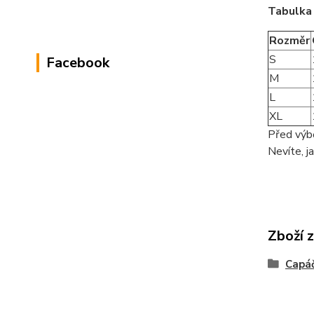
Tabulka 
Rozměr
S
Facebook
M
L
XL
Před výbě
Nevíte, j
Zboží 
Capá