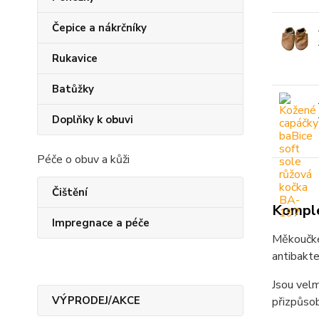
Čepice a nákrčníky
Rukavice
Batůžky
Doplňky k obuvi
Péče o obuv a kůži
Čištění
Komple
Impregnace a péče
Měkoučk
antibakter
Jsou velm
VÝPRODEJ/AKCE
přizpůsobí