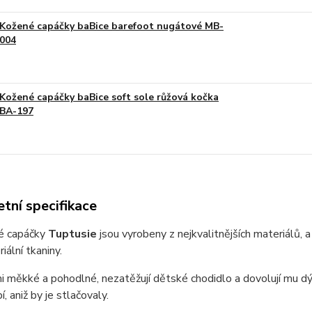
Kožené capáčky baBice barefoot nugátové MB-
004
Kožené capáčky baBice soft sole růžová kočka
BA-197
tní specifikace
é capáčky
Tuptusie
jsou vyrobeny z nejkvalitnějších materiálů, 
iální tkaniny.
i měkké a pohodlné, nezatěžují dětské chodidlo a dovolují mu d
, aniž by je stlačovaly.