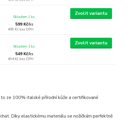
Zvolit variantu
Skladem 1 ks
599 Kč
/
ks
495 Kč
bez DPH
Zvolit variantu
Skladem 3 ks
549 Kč
/
ks
454 Kč
bez DPH
a to ze 100% italské přírodní kůže a certifikované
ýchat. Díky elastickému materiálu se nožičkám perfektně