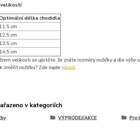
velikostí
Optimální délka chodidla
11,5 cm
12,5 cm
13,5 cm
14,5 cm
rem velikosti se ujistěte, že znáte rozměry nožičky a dle výše u
ak změřit nožičku? Zde najde
návod
.
zařazeno v kategoriích
čky
VÝPRODEJ/AKCE
Pro 