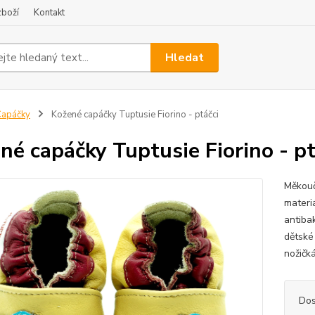
zboží
Kontakt
Hledat
Capáčky
Kožené capáčky Tuptusie Fiorino - ptáčci
né capáčky Tuptusie Fiorino - pt
Měkouč
materiá
antibak
dětské
nožičká
Dos