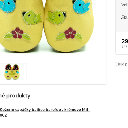
Vel
Cen
29
247
Číslo p
é produkty
Kožené capáčky baBice barefoot krémové MB-
002