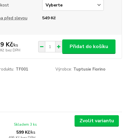
ikost
a před slevou
549 Kč
9 Kč
/
ks
Přidat do košíku
 Kč
bez DPH
roduktu:
TF001
Výrobce:
Tuptusie Fiorino
Zvolit variantu
Skladem 3 ks
599 Kč
/
ks
495 Kč
bez DPH