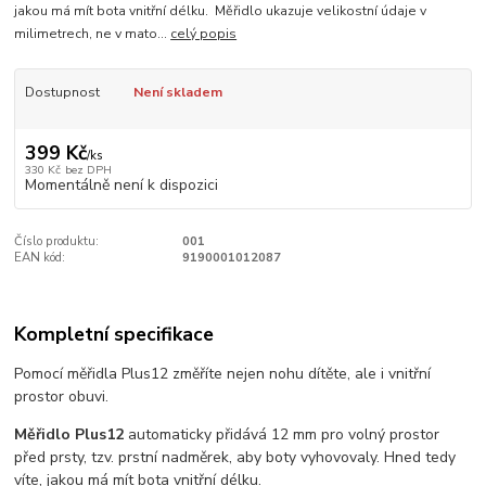
jakou má mít bota vnitřní délku. Měřidlo ukazuje velikostní údaje v
milimetrech, ne v mato...
celý popis
Dostupnost
Není skladem
399 Kč
/
ks
330 Kč
bez DPH
Momentálně není k dispozici
Číslo produktu:
001
EAN kód:
9190001012087
Kompletní specifikace
Pomocí měřidla Plus12 změříte nejen nohu dítěte, ale i vnitřní
prostor obuvi.
Měřidlo Plus12
automaticky přidává 12 mm pro volný prostor
před prsty, tzv. prstní nadměrek, aby boty vyhovovaly. Hned tedy
víte, jakou má mít bota vnitřní délku.