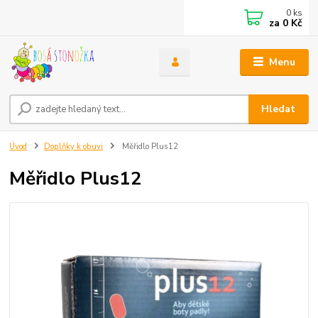
0
ks
za
0 Kč
Menu
Hledat
Úvod
Doplňky k obuvi
Měřidlo Plus12
Měřidlo Plus12