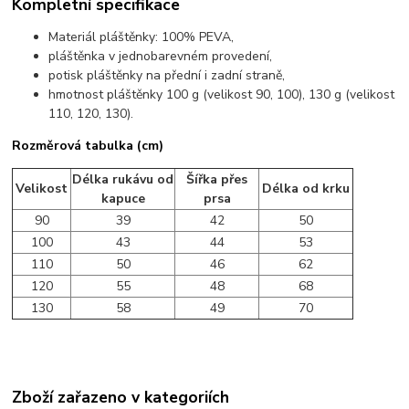
Kompletní specifikace
Materiál pláštěnky: 100% PEVA,
pláštěnka v jednobarevném provedení,
potisk pláštěnky na přední i zadní straně,
hmotnost pláštěnky 100 g (velikost 90, 100), 130 g (velikost
110, 120, 130).
Rozměrová tabulka (cm)
Délka rukávu od
Šířka přes
Velikost
Délka od krku
kapuce
prsa
90
39
42
50
100
43
44
53
110
50
46
62
120
55
48
68
130
58
49
70
Zboží zařazeno v kategoriích