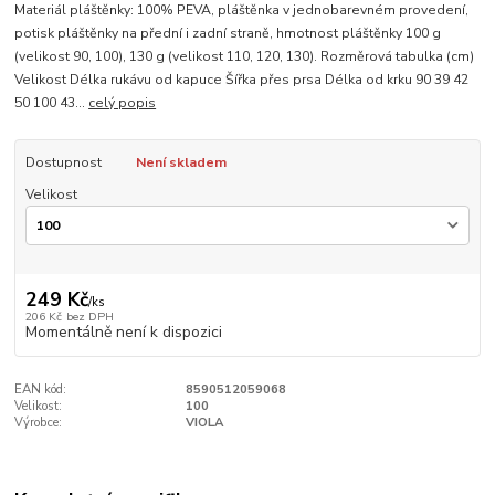
Materiál pláštěnky: 100% PEVA, pláštěnka v jednobarevném provedení,
potisk pláštěnky na přední i zadní straně, hmotnost pláštěnky 100 g
(velikost 90, 100), 130 g (velikost 110, 120, 130). Rozměrová tabulka (cm)
Velikost Délka rukávu od kapuce Šířka přes prsa Délka od krku 90 39 42
50 100 43...
celý popis
Dostupnost
Není skladem
Velikost
249 Kč
/
ks
206 Kč
bez DPH
Momentálně není k dispozici
EAN kód:
8590512059068
Velikost:
100
Výrobce:
VIOLA