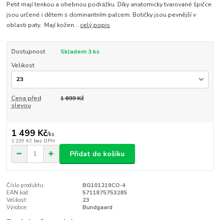
Petit mají tenkou a ohebnou podrážku. Díky anatomicky tvarované špičce
jsou určené i dětem s dominantním palcem. Botičky jsou pevnější v
oblasti paty. Mají kožen...
celý popis
Dostupnost
Skladem 3 ks
Velikost
Cena před
1 699 Kč
slevou
1 499 Kč
/
ks
1 239 Kč
bez DPH
Přidat do košíku
Číslo produktu:
BG101219CO-4
EAN kód:
5711875753285
Velikost:
23
Výrobce:
Bundgaard