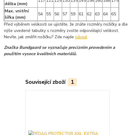
117
121
125
130
135
145
154
160
168
175
délka (mm)
Max. vnitřní
54
55
56
57
59
61
62
63
64
65
šířka (mm)
Před výběrem velikosti se ujistěte, že znáte rozměry nožičky a dle
výše uvedené tabulky s rozměry zvolte odpovídající velikost.
Nevíte, jak změřit nožičku? Zde najde
návod
.
Značka Bundgaard se vyznačuje precizním provedením a
použitím vysoce kvalitních materiálů.
Související zboží
1