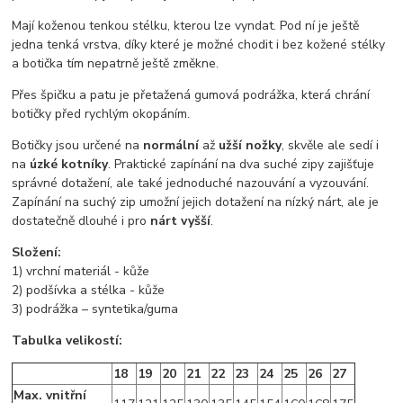
Mají koženou tenkou stélku, kterou lze vyndat. Pod ní je ještě
jedna tenká vrstva, díky které je možné chodit i bez kožené stélky
a botička tím nepatrně ještě změkne.
Přes špičku a patu je přetažená gumová podrážka, která chrání
botičky před rychlým okopáním.
Botičky jsou určené na
normální
až
užší nožky
, skvěle ale sedí i
na
úzké kotníky
. Praktické zapínání na dva suché zipy zajišťuje
správné dotažení, ale také jednoduché nazouvání a vyzouvání.
Zapínání na suchý zip umožní jejich dotažení na nízký nárt, ale je
dostatečně dlouhé i pro
nárt vyšší
.
Složení:
1) vrchní materiál - kůže
2) podšívka a stélka - kůže
3) podrážka – syntetika/guma
Tabulka velikostí:
18
19
20
21
22
23
24
25
26
27
Max. vnitřní