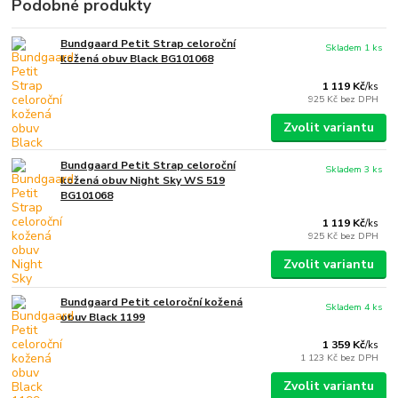
Podobné produkty
Bundgaard Petit Strap celoroční
Skladem 1 ks
kožená obuv Black BG101068
1 119 Kč
/
ks
925 Kč
bez DPH
Zvolit variantu
Bundgaard Petit Strap celoroční
Skladem 3 ks
kožená obuv Night Sky WS 519
BG101068
1 119 Kč
/
ks
925 Kč
bez DPH
Zvolit variantu
Bundgaard Petit celoroční kožená
Skladem 4 ks
obuv Black 1199
1 359 Kč
/
ks
1 123 Kč
bez DPH
Zvolit variantu