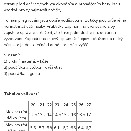
chrání před oděrem/rychlým okopáním a promáčením boty. Jsou
vhodné pro ty nejmenší nožičky.
Po naimpregnování jsou dobře voděodolné. Botičky jsou určené na
normální až užší nožky. Praktické zapínání na dva suché zipy
zajišťuje správné dotažení, ale také jednoduché nazouvání a
vyzouvání. Zapínání na suchý zip umožní jejich dotažení na nízký
nárt, ale je dostatečně dlouhé i pro nárt vyšší.
Složení:
1) vrchní materiál - kůže
2) podšívka a stélka -
ovčí vlna
3) podrážka – guma
Tabulka velikostí:
20
21
22
23
24
25
26
27
Max. vnitřní
12,5
13,2
14
14,5
15,2
16
16,5
17
délka (cm)
Max. vnitřní
5,5
5,7
5,9
6,1
6,2
6,3
6,4
6,7