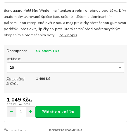
Bundgaard Petit Mid Winter mají tenkou a velmi ohebnou podrážku. Díky
anatomicky tvarované špičce jsou určené i dětem s dominantním
palcem. Jsou zateplené ovčí vlnou a mají prakticky přetaženou gumovou
podržáku přes okraj špičky a v patě, která chrání před oděrem/rychlým
okopáním a promáčením boty. ...
celý popis
Dostupnost
Skladem 1 ks
Velikost
Cena před
1 499 Kč
slevou
1 049 Kč
/
ks
867 Kč
bez DPH
Přidat do košíku
Číslo produktu:
BG303201DG-519-1