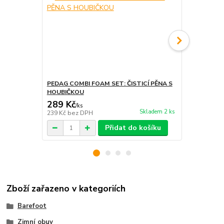
PEDAG COMBI FOAM SET: ČISTICÍ PĚNA S
PEDAG PROT
HOUBIČKOU
IMPREGNACE
289 Kč
399 Kč
/
ks
/
ks
Skladem 2 ks
239 Kč
bez DPH
330 Kč
bez 
Přidat do košíku
Zboží zařazeno v kategoriích
Barefoot
Zimní obuv