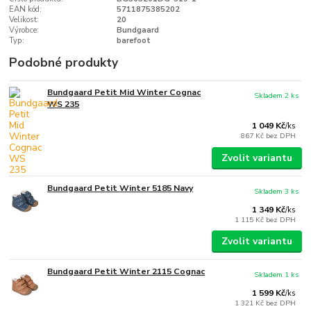
EAN kód:
5711875385202
Velikost:
20
Výrobce:
Bundgaard
Typ:
barefoot
Podobné produkty
Bundgaard Petit Mid Winter Cognac
Skladem 2 ks
WS 235
1 049 Kč
/
ks
867 Kč
bez DPH
Zvolit variantu
Bundgaard Petit Winter 5185 Navy
Skladem 3 ks
1 349 Kč
/
ks
1 115 Kč
bez DPH
Zvolit variantu
Bundgaard Petit Winter 2115 Cognac
Skladem 1 ks
1 599 Kč
/
ks
1 321 Kč
bez DPH