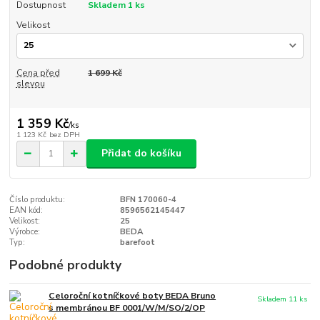
Dostupnost
Skladem 1 ks
Velikost
Cena před
1 699 Kč
slevou
1 359 Kč
/
ks
1 123 Kč
bez DPH
Přidat do košíku
Číslo produktu:
BFN 170060-4
EAN kód:
8596562145447
Velikost:
25
Výrobce:
BEDA
Typ:
barefoot
Podobné produkty
Celoroční kotníčkové boty BEDA Bruno
Skladem 11 ks
s membránou BF 0001/W/M/SO/2/OP