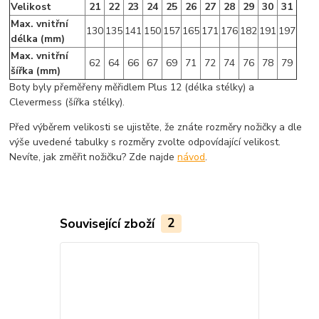
Velikost
21
22
23
24
25
26
27
28
29
30
31
Max. vnitřní
130
135
141
150
157
165
171
176
182
191
197
délka (mm)
Max. vnitřní
62
64
66
67
69
71
72
74
76
78
79
šířka (mm)
Boty byly přeměřeny měřidlem Plus 12 (délka stélky) a
Clevermess (šířka stélky).
Před výběrem velikosti se ujistěte, že znáte rozměry nožičky a dle
výše uvedené tabulky s rozměry zvolte odpovídající velikost.
Nevíte, jak změřit nožičku? Zde najde
návod
.
Související zboží
2