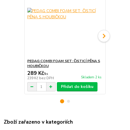
PEDAG COMBI FOAM SET: ČISTICÍ PĚNA S
PEDAG SNE
HOUBIČKOU
BOT
289 Kč
269 Kč
/
ks
/
ks
Skladem 2 ks
239 Kč
bez DPH
222 Kč
bez 
Přidat do košíku
Zboží zařazeno v kategoriích