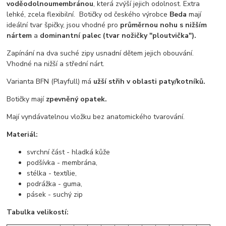
voděodolnou
membránou
, která zvýší jejich odolnost. Extra
lehké, zcela flexibilní. Botičky od českého výrobce
Beda
mají
ideální tvar špičky, jsou vhodné pro
průměrnou
nohu s nižším
nártem
a
dominantní palec (tvar nožičky "ploutvička").
Zapínání na dva suché zipy usnadní dětem jejich obouvání.
Vhodné na nižší a střední nárt.
Varianta BFN (Playfull) má
užší střih v oblasti paty/kotníků.
Botičky mají
zpevněný opatek.
Mají vyndávatelnou vložku bez anatomického tvarování.
Materiál:
svrchní část - hladká kůže
podšívka - membrána,
stélka - textílie,
podrážka - guma,
pásek - suchý zip
Tabulka velikostí: