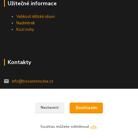
Užitečné informace
Velikost dětské obuvi
Nadměrek
Kozí nohy
Kontakty
info@bosastonozka.cz
Souhlasím
Nastavení
2020© bosastonozka.cz, všechna práva vyhrazena
Souhlas můžete odmítnout
zde
.
Vytvořeno na
Eshop-rychle.cz