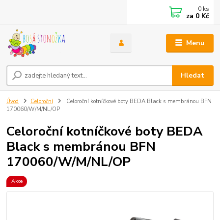
0
ks
za
0 Kč
Menu
Hledat
Úvod
Celoroční
Celoroční kotníčkové boty BEDA Black s membránou BFN
170060/W/M/NL/OP
Celoroční kotníčkové boty BEDA
Black s membránou BFN
170060/W/M/NL/OP
Akce