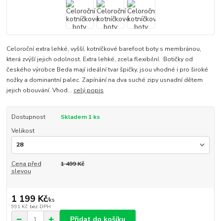
Celoroční extra lehké, vyšší, kotníčkové barefoot boty s membránou,
která zvýší jejich odolnost. Extra lehké, zcela flexibilní. Botičky od
českého výrobce Beda mají ideální tvar špičky, jsou vhodné i pro široké
nožky a dominantní palec. Zapínání na dva suché zipy usnadní dětem
jejich obouvání. Vhod...
celý popis
Dostupnost
Skladem 1 ks
Velikost
Cena před
1 499 Kč
slevou
1 199 Kč
/
ks
991 Kč
bez DPH
Přidat do košíku