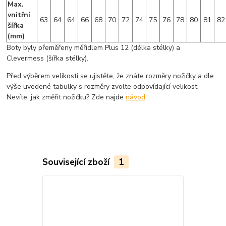
Max.
vnitřní
63
64
64
66
68
70
72
74
75
76
78
80
81
82
šířka
(mm)
Boty byly přeměřeny měřidlem Plus 12 (délka stélky) a
Clevermess (šířka stélky).
Před výběrem velikosti se ujistěte, že znáte rozměry nožičky a dle
výše uvedené tabulky s rozměry zvolte odpovídající velikost.
Nevíte, jak změřit nožičku? Zde najde
návod
.
Související zboží
1