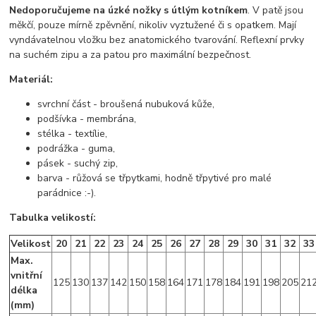
Nedoporučujeme na úzké nožky s útlým kotníkem
. V patě jsou
měkčí, pouze mírně zpěvnění, nikoliv vyztužené či s opatkem. Mají
vyndávatelnou vložku bez anatomického tvarování. Reflexní prvky
na suchém zipu a za patou pro maximální bezpečnost.
Materiál:
svrchní část - broušená nubuková kůže,
podšívka - membrána,
stélka - textílie,
podrážka - guma,
pásek - suchý zip,
barva - růžová se třpytkami, hodně třpytivé pro malé
parádnice :-).
Tabulka velikostí:
Velikost
20
21
22
23
24
25
26
27
28
29
30
31
32
33
Max.
vnitřní
125
130
137
142
150
158
164
171
178
184
191
198
205
21
délka
(mm)