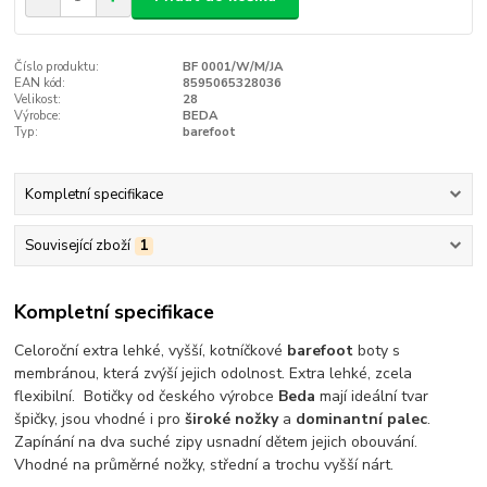
Číslo produktu:
BF 0001/W/M/JA
EAN kód:
8595065328036
Velikost:
28
Výrobce:
BEDA
Typ:
barefoot
Kompletní specifikace
Související zboží
1
Kompletní specifikace
Celoroční extra lehké, vyšší, kotníčkové
barefoot
boty s
membránou, která zvýší jejich odolnost. Extra lehké, zcela
flexibilní. Botičky od českého výrobce
Beda
mají ideální tvar
špičky, jsou vhodné i pro
široké nožky
a
dominantní palec
.
Zapínání na dva suché zipy usnadní dětem jejich obouvání.
Vhodné na průměrné nožky, střední a trochu vyšší nárt.