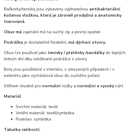
Bačkorky/tenisky jsou vybaveny vyjímatelnou
antibakteriální
koženou vložkou, která je zároveň prodyšná a anatomicky
tvarovaná.
Obuv má
zapínání má na suchý zip a pevný opatek.
Podrážka
je dostatečně flexibilní,
má dýchací otvory.
Obuv lze používat jako
tenisky / plátěnky /sandálky
do teplých
letních dní díky odvětrané podrážce s otvory.
Boty jsou použitelné v interiéru, v omezených případech i v
exteriéru jako vycházková obuv do suchého počasí.
Střihem vhodné pro
normální
nožky a
normální a vysoký
nárt.
Materiál
Svrchní materiál: textil
Vnitřní materiál: textil/syntetika
Podešev: syntetika
Tabulka velikostí: