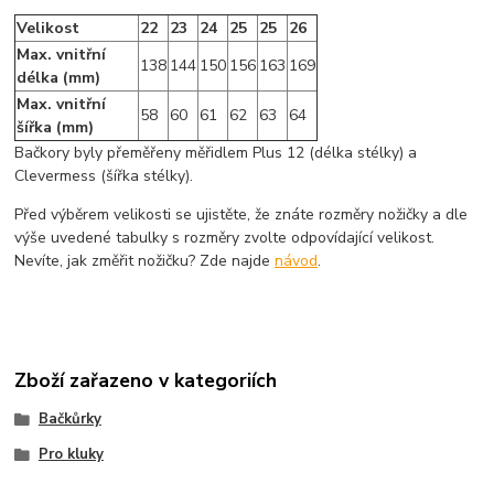
Velikost
22
23
24
25
25
26
Max. vnitřní
138
144
150
156
163
169
délka (mm)
Max. vnitřní
58
60
61
62
63
64
šířka (mm)
Bačkory byly přeměřeny měřidlem Plus 12 (délka stélky) a
Clevermess (šířka stélky).
Před výběrem velikosti se ujistěte, že znáte rozměry nožičky a dle
výše uvedené tabulky s rozměry zvolte odpovídající velikost.
Nevíte, jak změřit nožičku? Zde najde
návod
.
Zboží zařazeno v kategoriích
Bačkůrky
Pro kluky