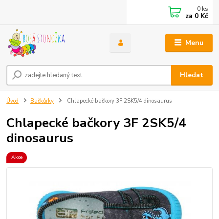
0
ks
za
0 Kč
Menu
Hledat
Úvod
Bačkůrky
Chlapecké bačkory 3F 2SK5/4 dinosaurus
Chlapecké bačkory 3F 2SK5/4
dinosaurus
Akce