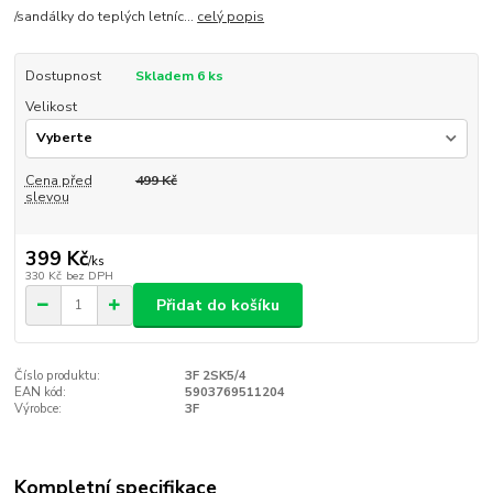
/sandálky do teplých letníc...
celý popis
Dostupnost
Skladem 6 ks
Velikost
Cena před
499 Kč
slevou
399 Kč
/
ks
330 Kč
bez DPH
Přidat do košíku
Číslo produktu:
3F 2SK5/4
EAN kód:
5903769511204
Výrobce:
3F
Kompletní specifikace