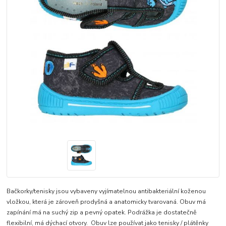
Bačkorky/tenisky jsou vybaveny vyjímatelnou antibakteriální koženou
vložkou, která je zároveň prodyšná a anatomicky tvarovaná. Obuv má
zapínání má na suchý zip a pevný opatek. Podrážka je dostatečně
flexibilní, má dýchací otvory. Obuv lze používat jako tenisky / plátěnky