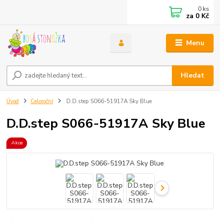
0
ks
za
0 Kč
Menu
Hledat
Úvod
Celoroční
D.D.step S066-51917A Sky Blue
D.D.step S066-51917A Sky Blue
Akce