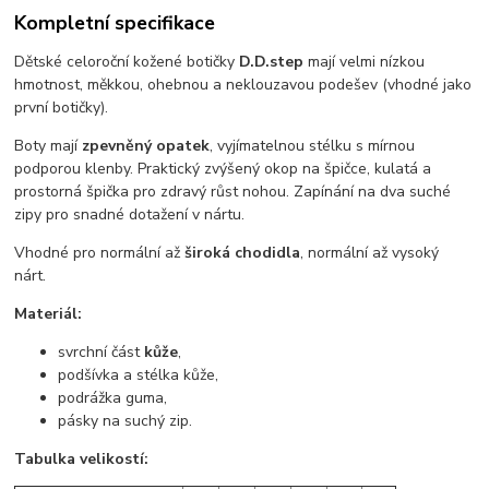
Kompletní specifikace
Dětské celoroční kožené botičky
D.D.step
mají velmi nízkou
hmotnost, měkkou, ohebnou a neklouzavou podešev (vhodné jako
první botičky).
Boty mají
zpevněný
opatek
, vyjímatelnou stélku s mírnou
podporou klenby. Praktický zvýšený okop na špičce, kulatá a
prostorná špička pro zdravý růst nohou. Zapínání na dva suché
zipy pro snadné dotažení v nártu.
Vhodné pro normální až
široká chodidla
, normální až vysoký
nárt.
Materiál:
svrchní část
kůže
,
podšívka a stélka kůže,
podrážka guma,
pásky na suchý zip.
Tabulka velikostí: