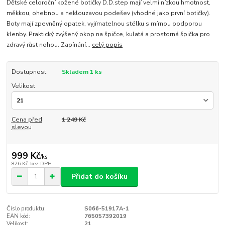
Dětské celoroční kožené botičky D.D.step mají velmi nízkou hmotnost,
měkkou, ohebnou a neklouzavou podešev (vhodné jako první botičky).
Boty mají zpevněný opatek, vyjímatelnou stélku s mírnou podporou
klenby. Praktický zvýšený okop na špičce, kulatá a prostorná špička pro
zdravý růst nohou. Zapínání...
celý popis
Dostupnost
Skladem 1 ks
Velikost
Cena před
1 249 Kč
slevou
999 Kč
/
ks
826 Kč
bez DPH
Přidat do košíku
Číslo produktu:
S066-51917A-1
EAN kód:
765057392019
Velikost:
21