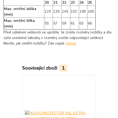
20
21
22
23
24
25
Max. vnitřní délka
125
135
145
152
158
165
(mm)
Max. vnitřní šířka
55
57
59
61
63
66
(mm)
Před výběrem velikosti se ujistěte, že znáte rozměry nožičky a dle
výše uvedené tabulky s rozměry zvolte odpovídající velikost.
Nevíte, jak změřit nožičku? Zde najde
návod
.
Související zboží
1