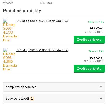
Výrobce:
D.D.step
Podobné produkty
D.D.step S066-41733 Bermuda Blue
Skladem 1 ks
999 Kč
/
ks
826 Kč
bez DPH
Zvolit variantu
D.D.step S066-41803 Bermuda Blue
Skladem 2 ks
999 Kč
/
ks
826 Kč
bez DPH
Zvolit variantu
Kompletní specifikace
Související zboží
1