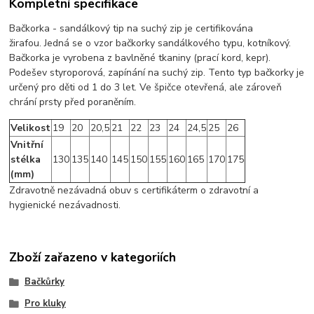
Kompletní specifikace
Bačkorka - sandálkový tip na suchý zip je certifikována
žirafou. Jedná se o vzor bačkorky sandálkového typu, kotníkový.
Bačkorka je vyrobena z bavlněné tkaniny (prací kord, kepr).
Podešev styroporová, zapínání na suchý zip. Tento typ bačkorky je
určený pro děti od 1 do 3 let. Ve špičce otevřená, ale zároveň
chrání prsty před poraněním.
Velikost
19
20
20,5
21
22
23
24
24,5
25
26
Vnitřní
stélka
130
135
140
145
150
155
160
165
170
175
(mm)
Zdravotně nezávadná obuv s certifikáterm o zdravotní a
hygienické nezávadnosti.
Zboží zařazeno v kategoriích
Bačkůrky
Pro kluky