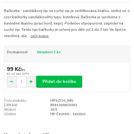
Bačkorka - sandálkový tip na suchý zip je certifikována žirafou. Jedná se o
vzor bačkorky sandálkového typu, kotníkový. Bačkorka je vyrobena z
bavlněné tkaniny (prací kord, kepr). Podešev styroporová, zapínání na
suchý zip. Tento typ bačkorky je určený pro děti od 1 do 3 let. Ve špičce
otevřená, ale...
celý popis
Dostupnost
Skladem 1 ks
99 Kč
/
ks
82 Kč
bez DPH
Přidat do košíku
Číslo produktu:
HPSZCH_995
EAN kód:
8591349815001
Velikost:
20,5
Výrobce:
HP Čechtín - textilní