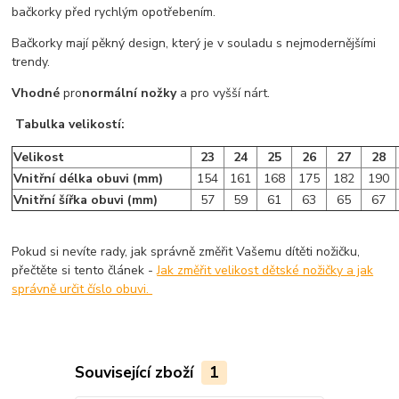
bačkorky před rychlým opotřebením.
Bačkorky mají pěkný design, který je v souladu s nejmodernějšími
trendy.
Vhodné
pro
normální nožky
a pro vyšší nárt.
Tabulka velikostí:
Velikost
23
24
25
26
27
28
Vnitřní délka obuvi (mm)
154
161
168
175
182
190
Vnitřní šířka obuvi (mm)
57
59
61
63
65
67
Pokud si nevíte rady, jak správně změřit Vašemu dítěti nožičku,
přečtěte si tento článek -
Jak změřit velikost dětské nožičky a jak
správně určit číslo obuvi.
Související zboží
1