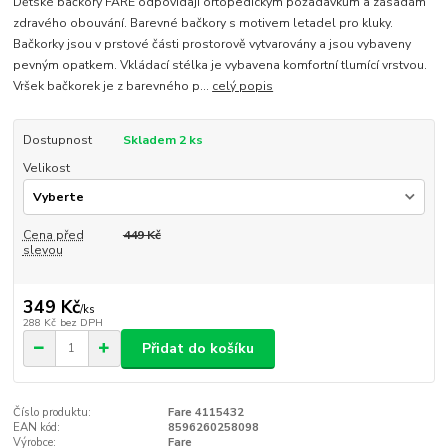
Dětské bačkory FARE odpovídají ortopedickým požadavkům a zásadám
zdravého obouvání. Barevné bačkory s motivem letadel pro kluky.
Bačkorky jsou v prstové části prostorově vytvarovány a jsou vybaveny
pevným opatkem. Vkládací stélka je vybavena komfortní tlumící vrstvou.
Vršek bačkorek je z barevného p...
celý popis
Dostupnost
Skladem 2 ks
Velikost
Cena před
449 Kč
slevou
349 Kč
/
ks
288 Kč
bez DPH
Přidat do košíku
Číslo produktu:
Fare 4115432
EAN kód:
8596260258098
Výrobce:
Fare