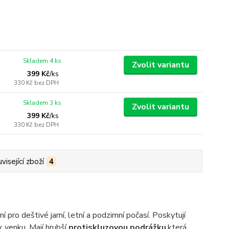
Skladem 4 ks
Zvolit variantu
399 Kč
/
ks
330 Kč
bez DPH
Skladem 3 ks
Zvolit variantu
399 Kč
/
ks
330 Kč
bez DPH
visející zboží
4
ro deštivé jarní, letní a podzimní počasí. Poskytují
k venku. Mají hrubší
protiskluzovou podrážku
,
která