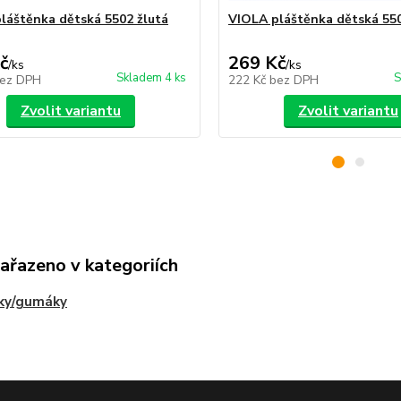
láštěnka dětská 5502 žlutá
VIOLA pláštěnka dětská 55
č
269 Kč
/
ks
/
ks
Skladem 4 ks
S
ez DPH
222 Kč
bez DPH
Zvolit variantu
Zvolit variantu
zařazeno v kategoriích
nky/gumáky