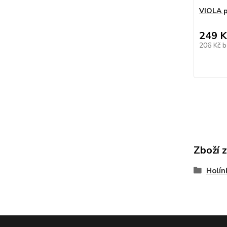
VIOLA p
249 K
206 Kč
b
Zboží 
Holí