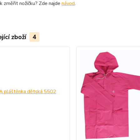
ak změřit nožičku? Zde najde
návod
.
jící zboží
4