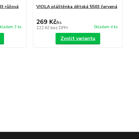
03 růžová
VIOLA pláštěnka dětská 5503 červená
VI
žlu
269 Kč
2
/
ks
kladem 3 ks
Skladem 4 ks
222 Kč
bez DPH
20
Zvolit variantu