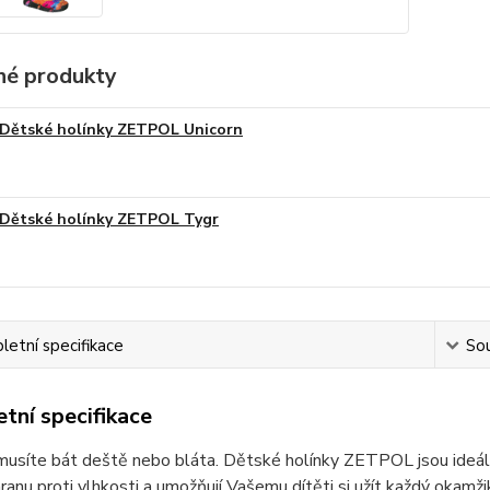
é produkty
Dětské holínky ZETPOL Unicorn
Dětské holínky ZETPOL Tygr
etní specifikace
Sou
tní specifikace
usíte bát deště nebo bláta. Dětské holínky ZETPOL jsou ideální p
ranu proti vlhkosti a umožňují Vašemu dítěti si užít každý okamži