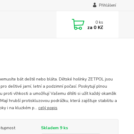
Přihlášení
0
ks
za
0 Kč
nemusíte bát deště nebo bláta. Dětské holínky ZETPOL jsou
 pro deštivé jarní, letní a podzimní počasí. Poskytují plnou
 proti vlhkosti a umožňují Vašemu dítěti si užít každý okamžik
Mají hrubší protiskluzovou podrážku, která zajišťuje stabilitu a
roky i na kluzkém p...
celý popis
tupnost
Skladem 9 ks