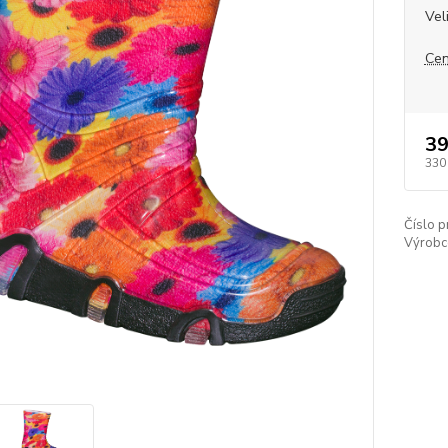
Vel
Cen
39
330
Číslo p
Výrobc