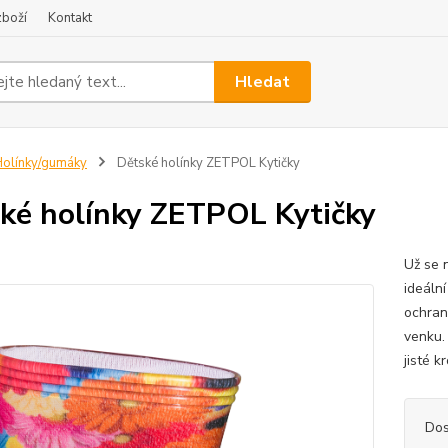
zboží
Kontakt
Hledat
olínky/gumáky
Dětské holínky ZETPOL Kytičky
ké holínky ZETPOL Kytičky
Už se 
ideální
ochranu
venku. 
jisté k
Dos