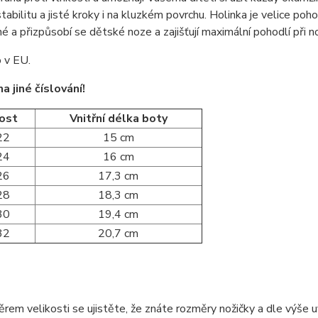
 stabilitu a jisté kroky i na kluzkém povrchu. Holinka je velice p
né a přizpůsobí se dětské noze a zajišťují maximální pohodlí při n
 v EU.
 jiné číslování!
kost
Vnitřní délka boty
22
15 cm
24
16 cm
26
17,3 cm
28
18,3 cm
30
19,4 cm
32
20,7 cm
rem velikosti se ujistěte, že znáte rozměry nožičky a dle výše u