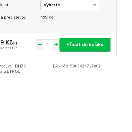
ikost
a před slevou
499 Kč
9 Kč
/
ks
Přidat do košíku
 Kč
bez DPH
roduktu:
DHZK
EAN kód:
5903424717002
e:
ZETPOL