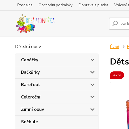
Prodejna
Obchodní podmínky
Doprava a platba
Vrácení 
Dětská obuv
Úvod
H
Děts
Capáčky
Bačkůrky
Akce
Barefoot
Celoroční
Zimní obuv
Sněhule