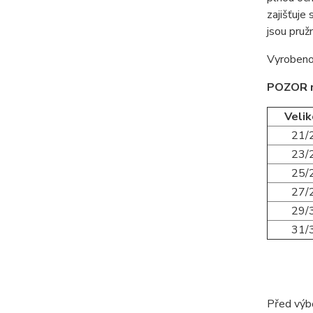
zajišťuje
jsou pruž
Vyrobeno
POZOR na
Veli
21/
23/
25/
27/
29/
31/
Před výbě