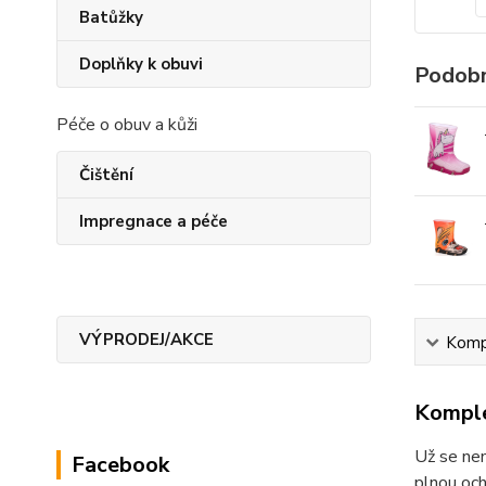
Batůžky
Doplňky k obuvi
Podobn
Péče o obuv a kůži
Čištění
Impregnace a péče
VÝPRODEJ/AKCE
Kompl
Komple
Už se nem
Facebook
plnou och