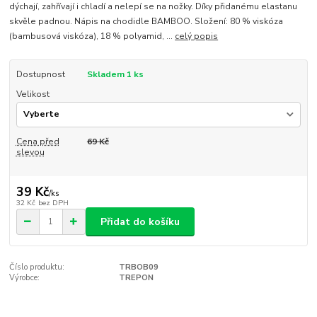
dýchají, zahřívají i chladí a nelepí se na nožky. Díky přidanému elastanu
skvěle padnou. Nápis na chodidle BAMBOO. Složení: 80 % viskóza
(bambusová viskóza), 18 % polyamid, ...
celý popis
Dostupnost
Skladem 1 ks
Velikost
Cena před
69 Kč
slevou
39 Kč
/
ks
32 Kč
bez DPH
Přidat do košíku
Číslo produktu:
TRBOB09
Výrobce:
TREPON