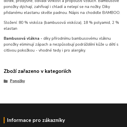
dotek, prodyšné, odvádí vlhkost a propouští vzduch. Bambusové
ponožky dýchají, zahřívají i chladí a nelepí se na nožky. Díky
přidanému elastanu skvěle padnou. Nápis na chodidle BAMBOO.
Složení: 80 % viskóza (bambusová viskóza), 18 % polyamid, 2 %
elastan
Bambusová vlákna -
díky přírodnímu bambusovému vláknu
ponožky eliminují zápach a nezpůsobují podráždění kůže u dětí s
citlivou pokožkou - vhodné tedy i pro alergiky.
Zboží zařazeno v kategoriích
Ponožky
Informace pro zákazníky