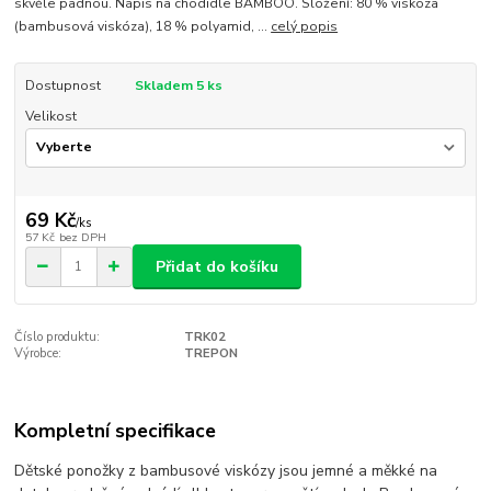
skvěle padnou. Nápis na chodidle BAMBOO. Složení: 80 % viskóza
(bambusová viskóza), 18 % polyamid, ...
celý popis
Dostupnost
Skladem 5 ks
Velikost
69 Kč
/
ks
57 Kč
bez DPH
Přidat do košíku
Číslo produktu:
TRK02
Výrobce:
TREPON
Kompletní specifikace
Dětské ponožky z bambusové viskózy jsou jemné a měkké na