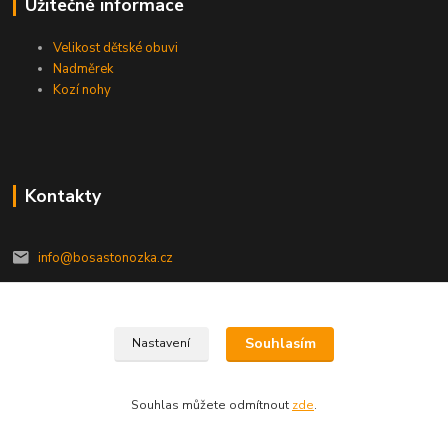
Užitečné informace
Velikost dětské obuvi
Nadměrek
Kozí nohy
Kontakty
info@bosastonozka.cz
Souhlasím
Nastavení
2020© bosastonozka.cz, všechna práva vyhrazena
Souhlas můžete odmítnout
zde
.
Vytvořeno na
Eshop-rychle.cz