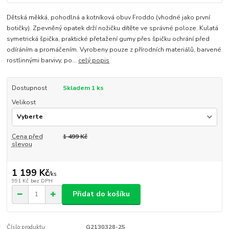
Dětská měkká, pohodlná a kotníková obuv Froddo (vhodné jako první
botičky). Zpevněný opatek drží nožičku dítěte ve správné poloze. Kulatá
symetrická špička, praktické přetažení gumy přes špičku ochrání před
odíráním a promáčením. Vyrobeny pouze z přírodních materiálů, barvené
rostlinnými barvivy, po...
celý popis
Dostupnost
Skladem 1 ks
Velikost
Cena před
1 499 Kč
slevou
1 199 Kč
/
ks
991 Kč
bez DPH
Přidat do košíku
Číslo produktu:
G2130328-25