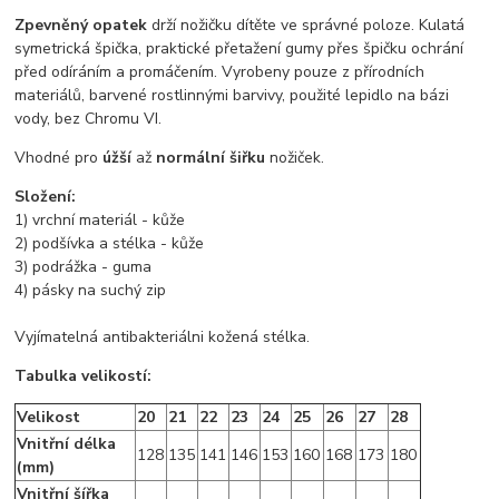
Zpevněný opatek
drží nožičku dítěte ve správné poloze. Kulatá
symetrická špička, praktické přetažení gumy přes špičku ochrání
před odíráním a promáčením. Vyrobeny pouze z přírodních
materiálů, barvené rostlinnými barvivy, použité lepidlo na bázi
vody, bez Chromu VI.
Vhodné pro
úžší
až
normální šiřku
nožiček.
Složení:
1) vrchní materiál - kůže
2) podšívka a stélka - kůže
3) podrážka - guma
4) pásky na suchý zip
Vyjímatelná antibakteriálni kožená stélka.
Tabulka velikostí:
Velikost
20
21
22
23
24
25
26
27
28
Vnitřní délka
128
135
141
146
153
160
168
173
180
(mm)
Vnitřní šířka