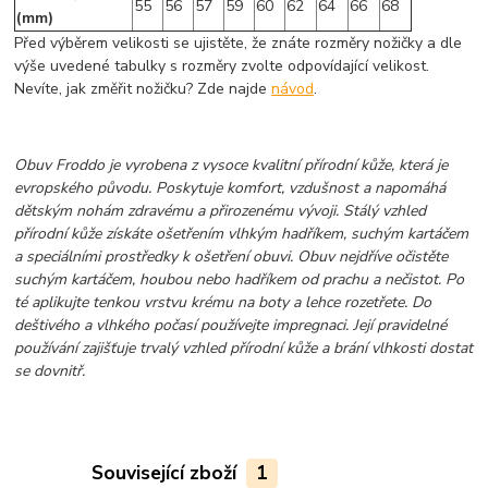
55
56
57
59
60
62
64
66
68
(mm)
Před výběrem velikosti se ujistěte, že znáte rozměry nožičky a dle
výše uvedené tabulky s rozměry zvolte odpovídající velikost.
Nevíte, jak změřit nožičku? Zde najde
návod
.
Obuv Froddo je vyrobena z vysoce kvalitní přírodní kůže, která je
evropského původu. Poskytuje komfort, vzdušnost a napomáhá
dětským nohám zdravému a přirozenému vývoji. Stálý vzhled
přírodní kůže získáte ošetřením vlhkým hadříkem, suchým kartáčem
a speciálními prostředky k ošetření obuvi. Obuv nejdříve očistěte
suchým kartáčem, houbou nebo hadříkem od prachu a nečistot. Po
té aplikujte tenkou vrstvu krému na boty a lehce rozetřete. Do
deštivého a vlhkého počasí používejte impregnaci. Její pravidelné
používání zajišťuje trvalý vzhled přírodní kůže a brání vlhkosti dostat
se dovnitř.
Související zboží
1