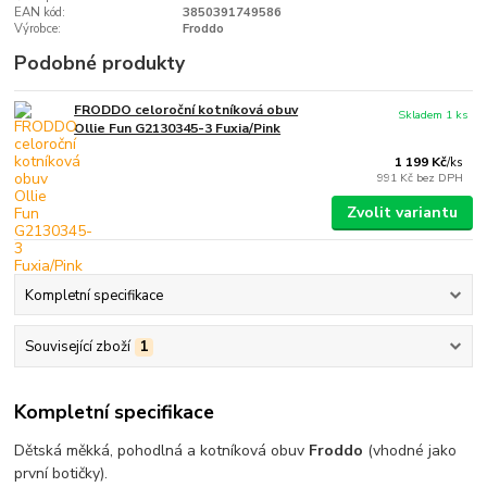
EAN kód:
3850391749586
Výrobce:
Froddo
Podobné produkty
FRODDO celoroční kotníková obuv
Skladem 1 ks
Ollie Fun G2130345-3 Fuxia/Pink
1 199 Kč
/
ks
991 Kč
bez DPH
Zvolit variantu
Kompletní specifikace
Související zboží
1
Kompletní specifikace
Dětská měkká, pohodlná a kotníková obuv
Froddo
(vhodné jako
první botičky).