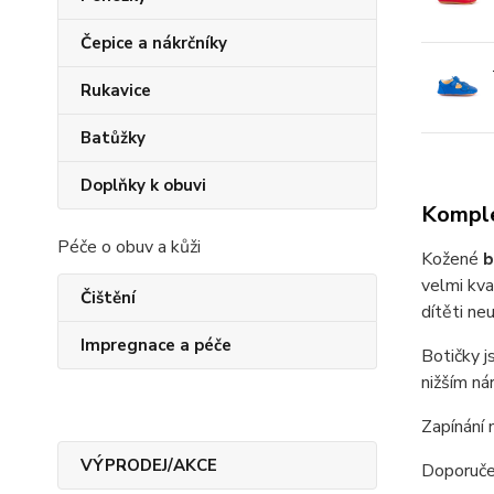
Čepice a nákrčníky
Rukavice
Batůžky
Doplňky k obuvi
Komple
Péče o obuv a kůži
Kožené
b
velmi kva
Čištění
dítěti ne
Impregnace a péče
Botičky j
nižším ná
Zapínání 
VÝPRODEJ/AKCE
Doporučen