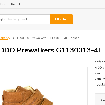
zboží
Kontakt
Hledat
Capáčky
FRODDO Prewalkers G1130013-4L Cognac
DDO Prewalkers G1130013-4L 
Kožené
krůčky
kvalit
velmi 
neustá
Dos