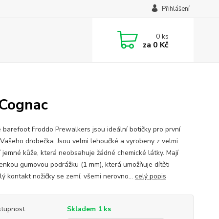
Přihlášení
0
ks
za
0 Kč
Cognac
 barefoot Froddo Prewalkers jsou ideální botičky pro první
 Vašeho drobečka. Jsou velmi lehoučké a vyrobeny z velmi
ní jemné kůže, která neobsahuje žádné chemické látky. Mají
tenkou gumovou podrážku (1 mm), která umožňuje dítěti
lý kontakt nožičky se zemí, všemi nerovno...
celý popis
tupnost
Skladem 1 ks