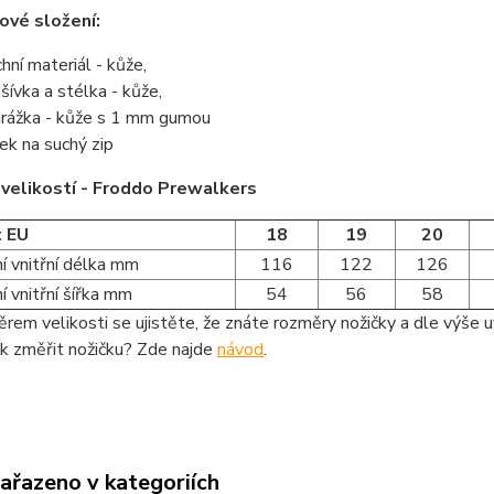
ové složení:
chní materiál - kůže,
šívka a stélka - kůže,
rážka - kůže s 1 mm gumou
ek na suchý zip
velikostí - Froddo Prewalkers
t EU
18
19
20
í vnitřní délka mm
116
122
126
 vnitřní šířka mm
54
56
58
rem velikosti se ujistěte, že znáte rozměry nožičky a dle výše u
ak změřit nožičku? Zde najde
návod
.
zařazeno v kategoriích