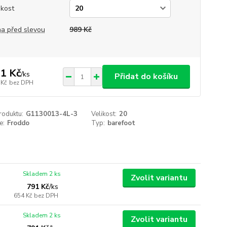
ikost
a před slevou
989 Kč
1 Kč
/
ks
Přidat do košíku
 Kč
bez DPH
roduktu:
G1130013-4L-3
Velikost:
20
e:
Froddo
Typ:
barefoot
Skladem 2 ks
Zvolit variantu
791 Kč
/
ks
654 Kč
bez DPH
Skladem 2 ks
Zvolit variantu