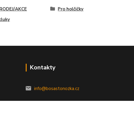
RODEJ/AKCE
Pro holčičky
kluky
Kontakty
info@bosastonozka.cz