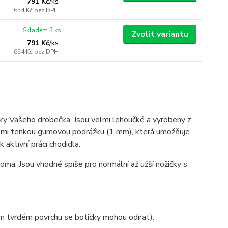
791 Kč
/
ks
654 Kč
bez DPH
Skladem 3 ks
Zvolit variantu
791 Kč
/
ks
654 Kč
bez DPH
ůčky Vašeho drobečka. Jsou velmi lehoučké a vyrobeny z
velmi tenkou gumovou podrážku (1 mm), která umožňuje
 aktivní práci chodidla.
oma. Jsou vhodné spíše pro normální až užší nožičky s
ém tvrdém povrchu se botičky mohou odírat).