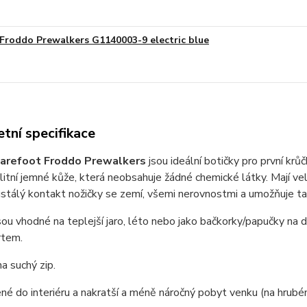
Froddo Prewalkers G1140003-9 electric blue
tní specifikace
arefoot Froddo Prewalkers
jsou ideální botičky pro první kr
litní jemné kůže, která neobsahuje žádné chemické látky. Mají 
ustálý kontakt nožičky se zemí, všemi nerovnostmi a umožňuje tak
sou vhodné na teplejší jaro, léto nebo jako bačkorky/papučky na d
rtem.
na suchý zip.
é do interiéru a nakratší a méně náročný pobyt venku (na hrub