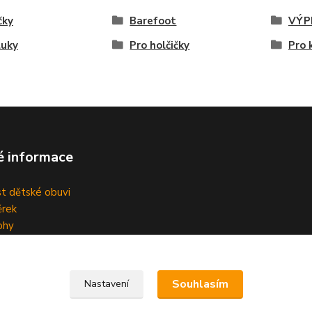
čky
Barefoot
VÝP
luky
Pro holčičky
Pro 
é informace
st dětské obuvi
rek
ohy
Souhlasím
Nastavení