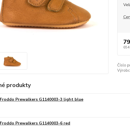
Vel
Cen
79
654
Číslo p
Výrobc
é produkty
Froddo Prewalkers G1140003-3 light blue
Froddo Prewalkers G1140003-6 red