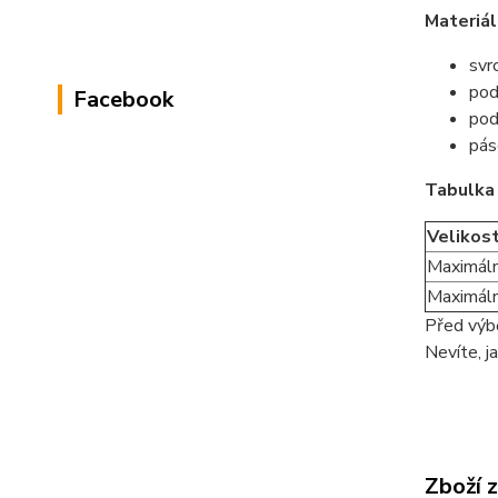
Materiál
svr
pod
Facebook
pod
pás
Tabulka 
Velikos
Maximáln
Maximální
Před výbě
Nevíte, j
Zboží 