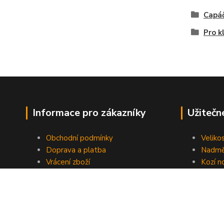
Capá
Pro k
Informace pro zákazníky
Užitečn
Obchodní podmínky
Veliko
Doprava a platba
Nadmě
Vrácení zboží
Kozí n