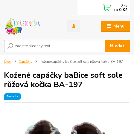
0
ks
za
0 Kč
Menu
Hledat
Úvod
Capáčky
Kožené capáčky baBice soft sole růžová kočka BA-197
Kožené capáčky baBice soft sole
růžová kočka BA-197
Novinka