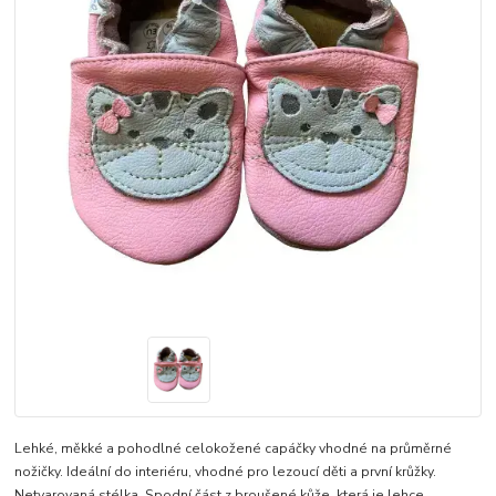
Lehké, měkké a pohodlné celokožené capáčky vhodné na průměrné
nožičky. Ideální do interiéru, vhodné pro lezoucí děti a první krůžky.
Netvarovaná stélka. Spodní část z broušené kůže, která je lehce