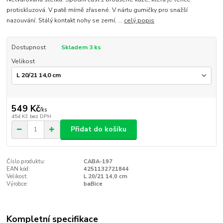
protiskluzová. V patě mírně zřasené. V nártu gumičky pro snažší
nazouvání. Stálý kontakt nohy se zemí, ...
celý popis
Dostupnost
Skladem 3 ks
Velikost
549 Kč
/
ks
454 Kč
bez DPH
Přidat do košíku
Číslo produktu:
CABA-197
EAN kód:
4251132721844
Velikost:
L 20/21 14,0 cm
Výrobce:
baBice
Kompletní specifikace