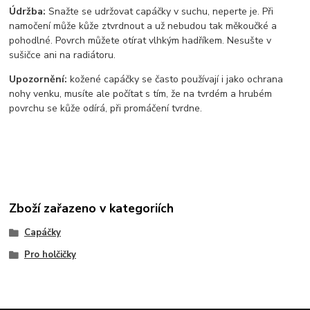
Údržba:
Snažte se udržovat capáčky v suchu, neperte je. Při
namočení může kůže ztvrdnout a už nebudou tak měkoučké a
pohodlné. Povrch můžete otírat vlhkým hadříkem. Nesušte v
sušičce ani na radiátoru.
Upozornění:
kožené capáčky se často používají i jako ochrana
nohy venku, musíte ale počítat s tím, že na tvrdém a hrubém
povrchu se kůže odírá, při promáčení tvrdne.
Zboží zařazeno v kategoriích
Capáčky
Pro holčičky