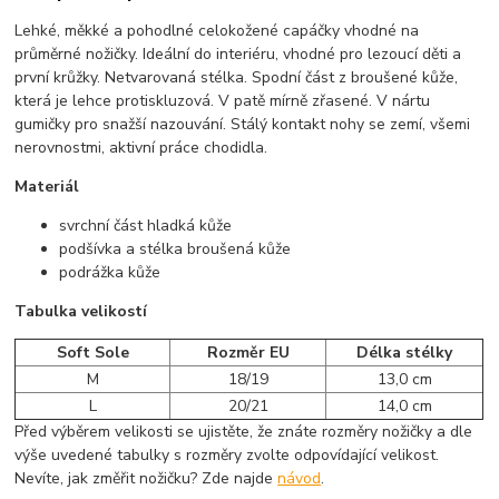
Lehké, měkké a pohodlné celokožené capáčky vhodné na
průměrné nožičky. Ideální do interiéru, vhodné pro lezoucí děti a
první krůžky. Netvarovaná stélka. Spodní část z broušené kůže,
která je lehce protiskluzová. V patě mírně zřasené. V nártu
gumičky pro snažší nazouvání. Stálý kontakt nohy se zemí, všemi
nerovnostmi, aktivní práce chodidla.
Materiál
svrchní část hladká kůže
podšívka a stélka broušená kůže
podrážka kůže
Tabulka velikostí
Soft Sole
Rozměr EU
Délka stélky
M
18/19
13,0 cm
L
20/21
14,0 cm
Před výběrem velikosti se ujistěte, že znáte rozměry nožičky a dle
výše uvedené tabulky s rozměry zvolte odpovídající velikost.
Nevíte, jak změřit nožičku? Zde najde
návod
.