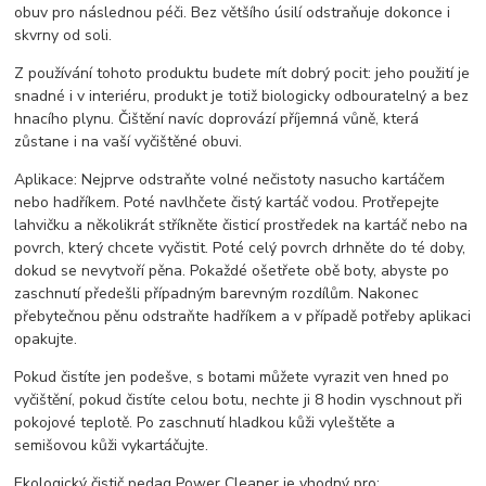
obuv pro následnou péči. Bez většího úsilí odstraňuje dokonce i
skvrny od soli.
Z používání tohoto produktu budete mít dobrý pocit: jeho použití je
snadné i v interiéru, produkt je totiž biologicky odbouratelný a bez
hnacího plynu. Čištění navíc doprovází příjemná vůně, která
zůstane i na vaší vyčištěné obuvi.
Aplikace: Nejprve odstraňte volné nečistoty nasucho kartáčem
nebo hadříkem. Poté navlhčete čistý kartáč vodou. Protřepejte
lahvičku a několikrát stříkněte čisticí prostředek na kartáč nebo na
povrch, který chcete vyčistit. Poté celý povrch drhněte do té doby,
dokud se nevytvoří pěna. Pokaždé ošetřete obě boty, abyste po
zaschnutí předešli případným barevným rozdílům. Nakonec
přebytečnou pěnu odstraňte hadříkem a v případě potřeby aplikaci
opakujte.
Pokud čistíte jen podešve, s botami můžete vyrazit ven hned po
vyčištění, pokud čistíte celou botu, nechte ji 8 hodin vyschnout při
pokojové teplotě. Po zaschnutí hladkou kůži vyleštěte a
semišovou kůži vykartáčujte.
Ekologický čistič pedag Power Cleaner je vhodný pro: