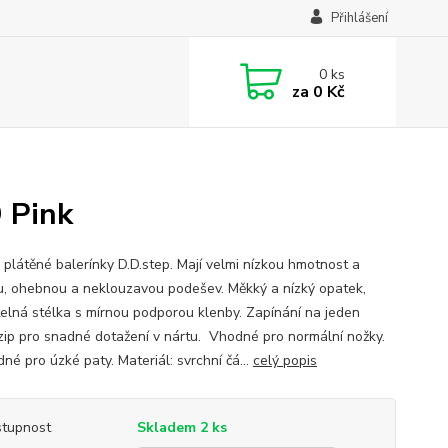
Přihlášení
0
ks
za
0 Kč
 Pink
 plátěné balerínky D.D.step. Mají velmi nízkou hmotnost a
, ohebnou a neklouzavou podešev. Měkký a nízký opatek,
telná stélka s mírnou podporou klenby. Zapínání na jeden
zip pro snadné dotažení v nártu. Vhodné pro normální nožky.
né pro úzké paty. Materiál: svrchní čá...
celý popis
tupnost
Skladem 2 ks