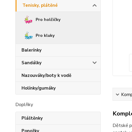
Tenisky, plátěné
Pro holčičky
Pro kluky
Balerínky
Sandálky
Nazouváky/boty k vodě
Holínky/gumáky
Kompl
Doplňky
Komple
Pláštěnky
Dětské p
Ponožky