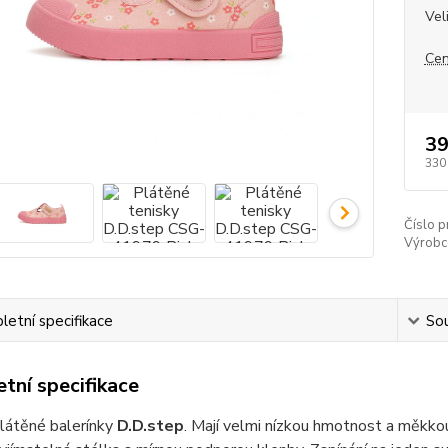
Vel
Cen
39
330
Číslo p
Výrobc
etní specifikace
Sou
tní specifikace
látěné balerínky
D.D.step
. Mají velmi nízkou hmotnost a měkk