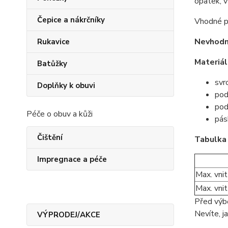
opatek, v
Čepice a nákrčníky
Vhodné pr
Nevhodn
Rukavice
Materiál
Batůžky
svrc
Doplňky k obuvi
pod
pod
Péče o obuv a kůži
pás
Čištění
Tabulka 
Impregnace a péče
Max. vnit
Max. vnit
Před výbě
Nevíte, j
VÝPRODEJ/AKCE