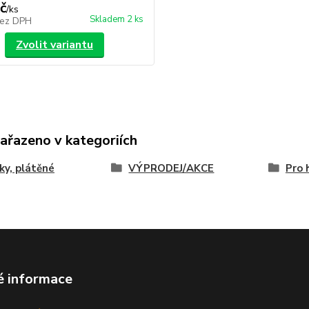
č
/
ks
Skladem 2 ks
ez DPH
Zvolit variantu
zařazeno v kategoriích
ky, plátěné
VÝPRODEJ/AKCE
Pro 
é informace