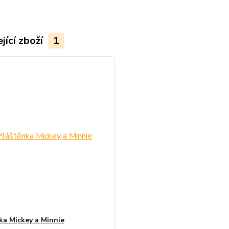
jící zboží
1
ka Mickey a Minnie