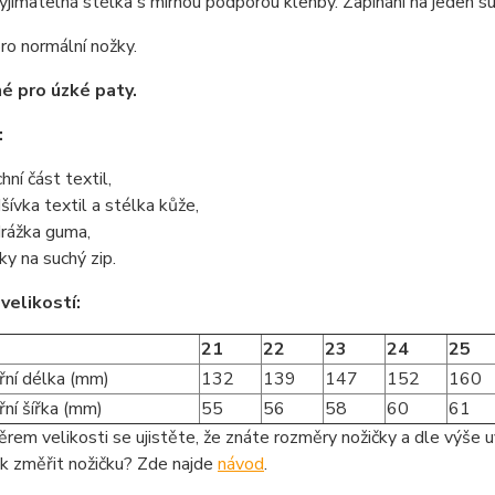
yjímatelná stélka s mírnou podporou klenby. Zapínání na jeden su
o normální nožky.
é pro úzké paty.
:
hní část textil,
šívka textil a stélka kůže,
rážka guma,
ky na suchý zip.
velikostí:
21
22
23
24
25
řní délka (mm)
132
139
147
152
160
řní šířka (mm)
55
56
58
60
61
rem velikosti se ujistěte, že znáte rozměry nožičky a dle výše u
ak změřit nožičku? Zde najde
návod
.