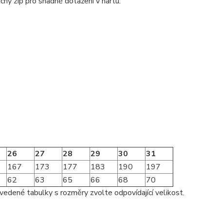
chý zip pro snadné dotažení v nártu.
26
27
28
29
30
31
167
173
177
183
190
197
62
63
65
66
68
70
vedené tabulky s rozměry zvolte odpovídající velikost.