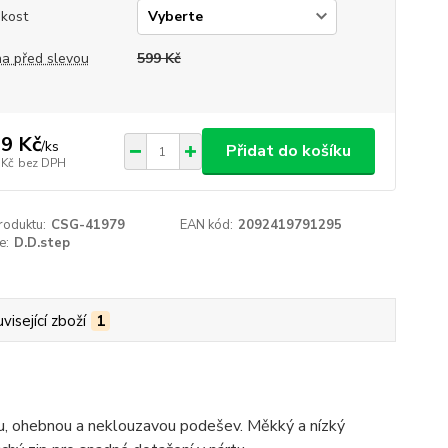
ikost
a před slevou
599 Kč
9 Kč
/
ks
Přidat do košíku
 Kč
bez DPH
roduktu:
CSG-41979
EAN kód:
2092419791295
e:
D.D.step
visející zboží
1
ou, ohebnou a neklouzavou podešev. Měkký a nízký