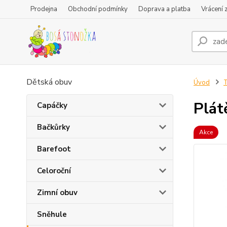
Prodejna
Obchodní podmínky
Doprava a platba
Vrácení 
Dětská obuv
Úvod
T
Plát
Capáčky
Bačkůrky
Akce
Barefoot
Celoroční
Zimní obuv
Sněhule