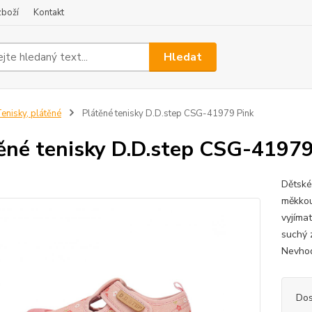
zboží
Kontakt
Hledat
enisky, plátěné
Plátěné tenisky D.D.step CSG-41979 Pink
ěné tenisky D.D.step CSG-41979
Dětské
měkkou
vyjíma
suchý 
Nevhod
Dos