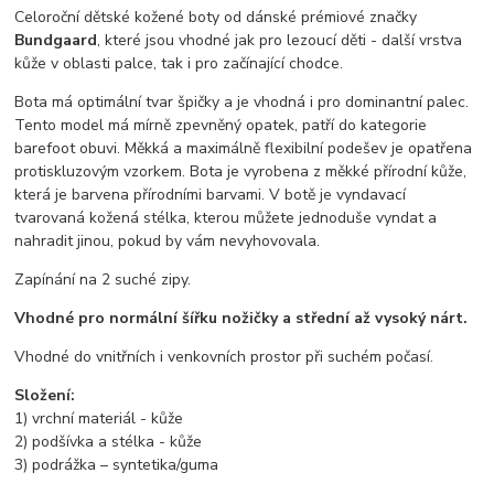
Celoroční dětské kožené boty od dánské prémiové značky
Bundgaard
, které jsou vhodné jak pro lezoucí děti - další vrstva
kůže v oblasti palce, tak i pro začínající chodce.
Bota má optimální tvar špičky a je vhodná i pro dominantní palec.
Tento model má mírně zpevněný opatek, patří do kategorie
barefoot obuvi. Měkká a maximálně flexibilní podešev je opatřena
protiskluzovým vzorkem. Bota je vyrobena z měkké přírodní kůže,
která je barvena přírodními barvami. V botě je vyndavací
tvarovaná kožená stélka, kterou můžete jednoduše vyndat a
nahradit jinou, pokud by vám nevyhovovala.
Zapínání na 2 suché zipy.
Vhodné pro normální šířku nožičky a střední až vysoký nárt.
Vhodné do vnitřních i venkovních prostor při suchém počasí.
Složení:
1) vrchní materiál - kůže
2) podšívka a stélka - kůže
3) podrážka – syntetika/guma