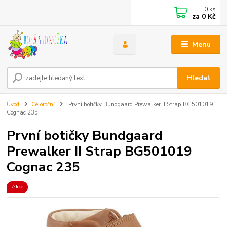
0
ks
za
0 Kč
Menu
Hledat
Úvod
Celoroční
První botičky Bundgaard Prewalker II Strap BG501019
Cognac 235
První botičky Bundgaard
Prewalker II Strap BG501019
Cognac 235
Akce