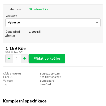
Dostupnost
Skladem 1 ks
Velikost
Cena před
1 299 Kč
slevou
1 169 Kč
/
ks
966 Kč
bez DPH
Přidat do košíku
Číslo produktu:
BG501019-235
EAN kód:
5711875652229
Výrobce:
Bundgaard
Typ:
barefoot
Kompletní specifikace