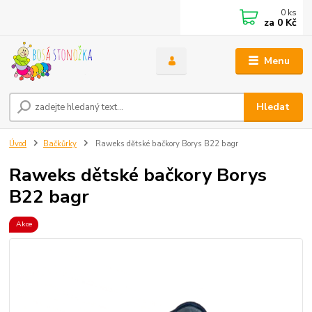
0
ks
za
0 Kč
Menu
Hledat
Úvod
Bačkůrky
Raweks dětské bačkory Borys B22 bagr
Raweks dětské bačkory Borys
B22 bagr
Akce