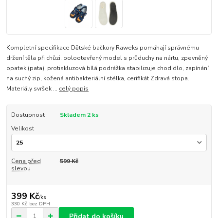
Kompletní specifikace Dětské bačkory Raweks pomáhají správnému
držení těla při chůzi. polootevřený model s průduchy na nártu, zpevněný
opatek (pata), protiskluzová bílá podrážka stabilizuje chodidlo, zapínání
na suchý zip, kožená antibakteriální stélka, cerifikát Zdravá stopa.
Materiály svršek ...
celý popis
Dostupnost
Skladem 2 ks
Velikost
Cena před
599 Kč
slevou
399 Kč
/
ks
330 Kč
bez DPH
Přidat do košíku