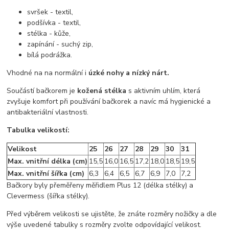
svršek - textil,
podšívka - textil,
stélka - kůže,
zapínání - suchý zip,
bílá podrážka.
Vhodné na na normální i
úzké nohy a nízký nárt.
Součástí bačkorem je
kožená stélka
s aktivním uhlím, která
zvyšuje komfort při používání bačkorek a navíc má hygienické a
antibakteriální vlastnosti.
Tabulka velikostí:
Velikost
25
26
27
28
29
30
31
Max. vnitřní délka (cm)
15,5
16,0
16,5
17,2
18,0
18,5
19,5
Max. vnitřní šířka (cm)
6,3
6,4
6,5
6,7
6,9
7,0
7,2
Bačkory byly přeměřeny měřidlem Plus 12 (délka stélky) a
Clevermess (šířka stélky).
Před výběrem velikosti se ujistěte, že znáte rozměry nožičky a dle
výše uvedené tabulky s rozměry zvolte odpovídající velikost.