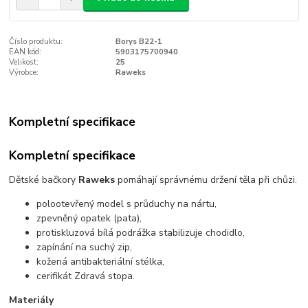
Číslo produktu:
Borys B22-1
EAN kód:
5903175700940
Velikost:
25
Výrobce:
Raweks
Kompletní specifikace
Kompletní specifikace
Dětské bačkory
Raweks
pomáhají správnému držení těla při chůzi.
polootevřený model s průduchy na nártu,
zpevněný opatek (pata),
protiskluzová bílá podrážka stabilizuje chodidlo,
zapínání na suchý zip,
kožená antibakteriální stélka,
cerifikát Zdravá stopa.
Materiály