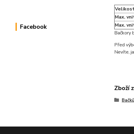
Velikos
Max. vni
Max. vni
Facebook
Bačkory b
Před výbě
Nevíte, j
Zboží 
Bačků