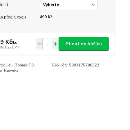
ikost
a před slevou
499 Kč
9 Kč
/
ks
Přidat do košíku
 Kč
bez DPH
roduktu:
Tomek T9
EAN kód:
5903175700322
e:
Raweks