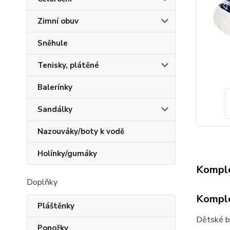
Zimní obuv
Sněhule
Tenisky, plátěné
Balerínky
Sandálky
Nazouváky/boty k vodě
Holínky/gumáky
Komple
Doplňky
Komple
Pláštěnky
Dětské b
Ponožky