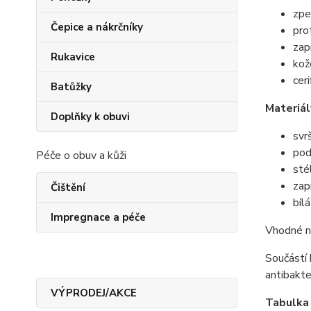
zpe
Čepice a nákrčníky
pro
zap
Rukavice
kož
cer
Batůžky
Materiál
Doplňky k obuvi
svrš
pod
Péče o obuv a kůži
sté
zapí
Čištění
bíl
Impregnace a péče
Vhodné na
Součástí
antibakte
VÝPRODEJ/AKCE
Tabulka 