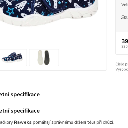
Vel
Cen
39
330
Číslo p
Výrobc
tní specifikace
tní specifikace
ačkory
Raweks
pomáhají správnému držení těla při chůzi.