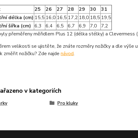
t
25
26
27
28
29
30
31
třní délka (cm)
15,5
16,0
16,5
17,2
18,0
18,5
19,5
třní šířka (cm)
6,3
6,4
6,5
6,7
6,9
7,0
7,2
yly přeměřeny měřidlem Plus 12 (délka stélky) a Clevermess (š
rem velikosti se ujistěte, že znáte rozměry nožičky a dle výše u
ak změřit nožičku? Zde najde
návod
.
zařazeno v kategoriích
rky
Pro kluky