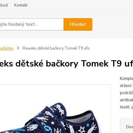
zboží
Kontakt
Hledat
ačkůrky
Raweks dětské bačkory Tomek T9 ufo
ks dětské bačkory Tomek T9 u
Komple
držení 
podráž
antibak
textil,
Dos