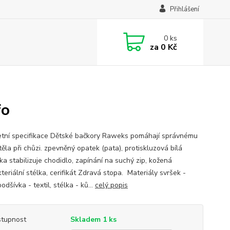
Přihlášení
0
ks
za
0 Kč
fo
tní specifikace Dětské bačkory Raweks pomáhají správnému
těla při chůzi. zpevněný opatek (pata), protiskluzová bílá
ka stabilizuje chodidlo, zapínání na suchý zip, kožená
teriální stélka, cerifikát Zdravá stopa. Materiály svršek -
 podšívka - textil, stélka - ků...
celý popis
tupnost
Skladem 1 ks