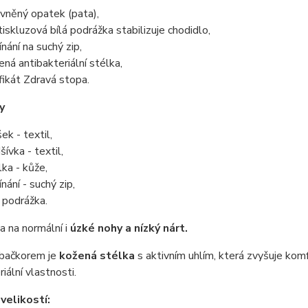
vněný opatek (pata),
tiskluzová bílá podrážka stabilizuje chodidlo,
ínání na suchý zip,
ená antibakteriální stélka,
ifikát Zdravá stopa.
y
ek - textil,
šívka - textil,
lka - kůže,
nání - suchý zip,
á podrážka.
 na normální i
úzké nohy a nízký nárt.
 bačkorem je
kožená stélka
s aktivním uhlím, která zvyšuje komf
riální vlastnosti.
velikostí: