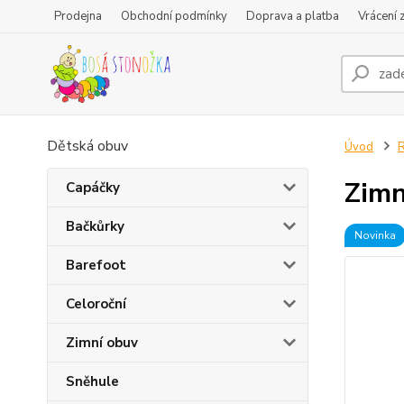
Prodejna
Obchodní podmínky
Doprava a platba
Vrácení 
Dětská obuv
Úvod
R
Zimn
Capáčky
Bačkůrky
Novinka
Barefoot
Celoroční
Zimní obuv
Sněhule