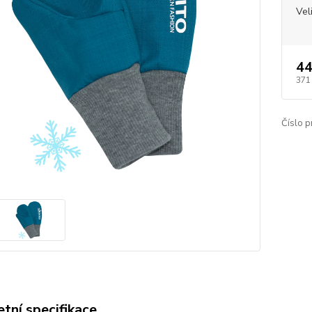
Vel
44
371
Číslo p
tní specifikace