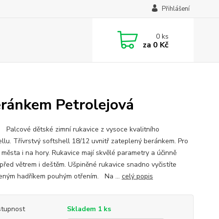
Přihlášení
0
ks
za
0 Kč
beránkem Petrolejová
 Palcové dětské zimní rukavice z vysoce kvalitního
ellu. Třívrstvý softshell 18/12 uvnitř zateplený beránkem. Pro
o města i na hory. Rukavice mají skvělé parametry a účinně
 před větrem i deštěm. Ušpiněné rukavice snadno vyčistíte
eným hadříkem pouhým otřením. Na ...
celý popis
tupnost
Skladem 1 ks