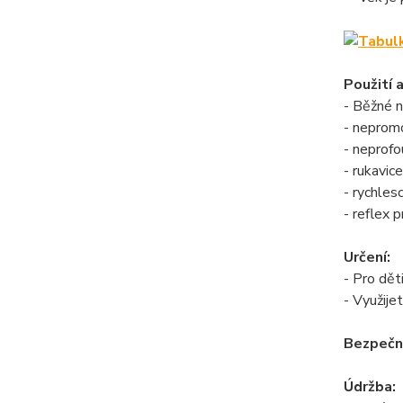
Použití 
- Běžné n
- neprom
- neprof
- rukavic
- rychles
- reflex 
Určení:
- Pro dět
- Využij
Bezpečn
Údržba: