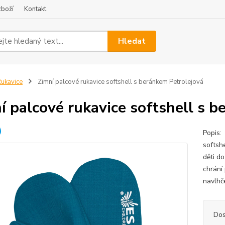
zboží
Kontakt
Hledat
ukavice
Zimní palcové rukavice softshell s beránkem Petrolejová
í palcové rukavice softshell s 
Popis:
softsh
děti d
chrání
navlhč
Dos