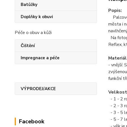
Batůžky
Popis:
Doplňky k obuvi
Palcové
města i n
navlhčen
Péče o obuv a kůži
Na fotogr
Reflex, k
Čištění
Materiál
Impregnace a péče
- vnější:
zvýšenou 
funkční t
VÝPRODEJ/AKCE
Velikost
- 1 - 2 r
- 2 - 3 r
- 3 - 5 l
- 5 - 7 l
Facebook
- věk je 