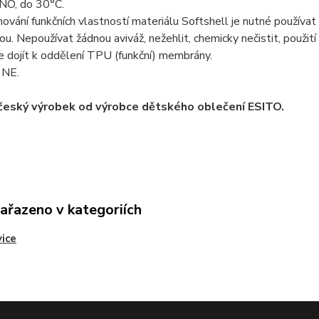
ANO, do 30°C.
hování funkčních vlastností materiálu Softshell je nutné používat 
. Nepoužívat žádnou aviváž, nežehlit, chemicky nečistit, použit
e dojít k oddělení TPU (funkční) membrány.
: NE.
 český výrobek od výrobce dětského oblečení ESITO.
zařazeno v kategoriích
ice