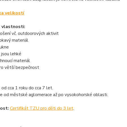
a vlastnosti:
ošení vč. outdoorových aktivit
okavý materiál
oukne
e jsou lehké
chnoucí materiál
pro větší bezpečnost
i od cca 1 roku do cca 7 let.
ete od městské aglomerace až po vysokohorské oblasti.
ost:
Certifikát TZU pro děti do 3 let
.