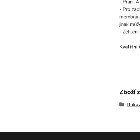
- Praní: 
- Pro zac
membránou
jinak můž
- Žehlení
Kvalitní
Zboží 
Rukav