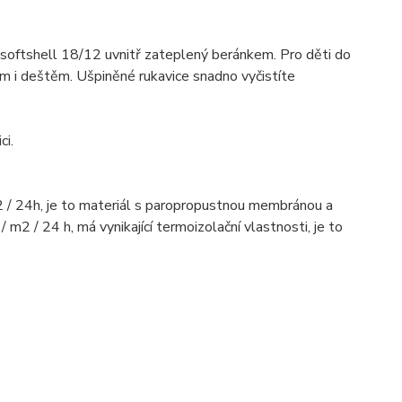
ý softshell 18/12 uvnitř zateplený beránkem. Pro děti do
em i deštěm. Ušpiněné rukavice snadno vyčistíte
ci.
m2 / 24h, je to materiál s paropropustnou membránou a
2 / 24 h, má vynikající termoizolační vlastnosti, je to