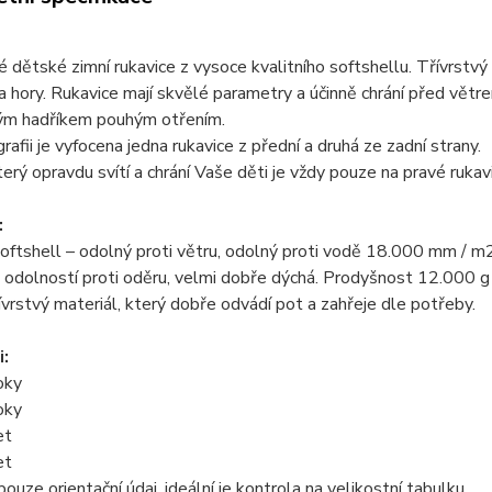
 dětské zimní rukavice z vysoce kvalitního softshellu. Třívrstv
a hory. Rukavice mají skvělé parametry a účinně chrání před větr
ým hadříkem pouhým otřením.
afii je vyfocena jedna rukavice z přední a druhá ze zadní strany.
terý opravdu svítí a chrání Vaše děti je vždy pouze na pravé rukavi
:
 Softshell – odolný proti větru, odolný proti vodě 18.000 mm / 
odolností proti oděru, velmi dobře dýchá. Prodyšnost 12.000 g / m
řívrstvý materiál, který dobře odvádí pot a zahřeje dle potřeby.
i:
oky
oky
et
et
pouze orientační údaj, ideální je kontrola na velikostní tabulku