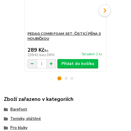
PEDAG COMBI FOAM SET: ČISTICÍ PĚNA S
PEDAG POWE
HOUBIČKOU
KARTÁČKE
289 Kč
319 Kč
/
ks
/
ks
Skladem 2 ks
239 Kč
bez DPH
264 Kč
bez 
Přidat do košíku
Zboží zařazeno v kategoriích
Barefoot
Tenisky, plátěné
Pro kluky