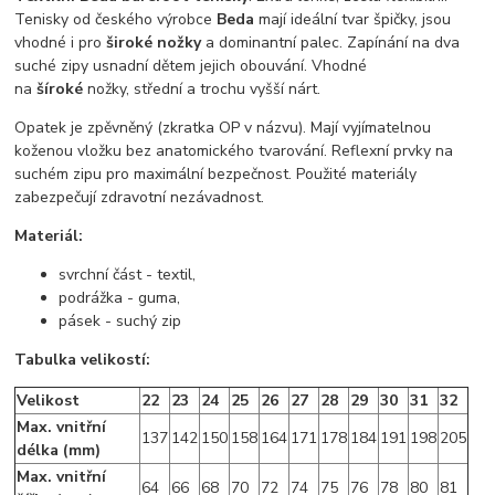
Tenisky od českého výrobce
Beda
mají ideální tvar špičky, jsou
vhodné i pro
široké nožky
a dominantní palec. Zapínání na dva
suché zipy usnadní dětem jejich obouvání. Vhodné
na
šíroké
nožky, střední a trochu vyšší nárt.
Opatek je zpěvněný (zkratka OP v názvu). Mají vyjímatelnou
koženou vložku bez anatomického tvarování. Reflexní prvky na
suchém zipu pro maximální bezpečnost. Použité materiály
zabezpečují zdravotní nezávadnost.
Materiál:
svrchní část - textil,
podrážka - guma,
pásek - suchý zip
Tabulka velikostí:
Velikost
22
23
24
25
26
27
28
29
30
31
32
Max. vnitřní
137
142
150
158
164
171
178
184
191
198
205
délka (mm)
Max. vnitřní
64
66
68
70
72
74
75
76
78
80
81