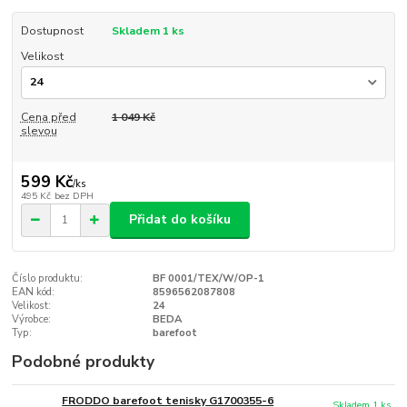
Dostupnost
Skladem 1 ks
Velikost
Cena před
1 049 Kč
slevou
599 Kč
/
ks
495 Kč
bez DPH
Přidat do košíku
Číslo produktu:
BF 0001/TEX/W/OP-1
EAN kód:
8596562087808
Velikost:
24
Výrobce:
BEDA
Typ:
barefoot
Podobné produkty
FRODDO barefoot tenisky G1700355-6
Skladem 1 ks