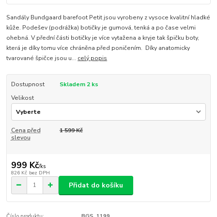
Sandály Bundgaard barefoot Petit jsou vyrobeny z vysoce kvalitní hladké
kůže. Podešev (podrážka) botičky je gumová, tenká a po čase velmi
ohebná. V přední části botičky je více vytažena a kryje tak špičku boty,
která je díky tomu více chráněna před poničením. Díky anatomicky
tvarované špičce jsou u...
celý popis
Dostupnost
Skladem 2 ks
Velikost
Cena před
1 599 Kč
slevou
999 Kč
/
ks
826 Kč
bez DPH
Přidat do košíku
Číslo produktu:
BGS_1199