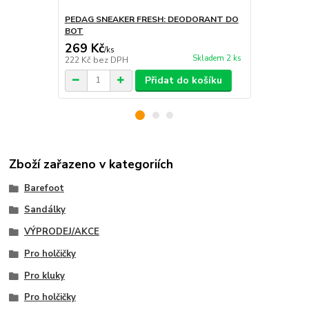
PEDAG SNEAKER FRESH: DEODORANT DO
PEDAG POWE
BOT
KARTÁČKE
269 Kč
319 Kč
/
ks
/
ks
Skladem 2 ks
222 Kč
bez DPH
264 Kč
bez 
Přidat do košíku
Zboží zařazeno v kategoriích
Barefoot
Sandálky
VÝPRODEJ/AKCE
Pro holčičky
Pro kluky
Pro holčičky