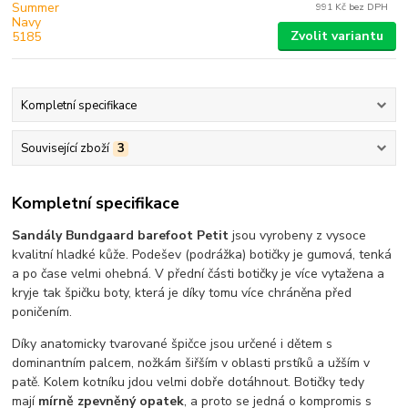
991 Kč
bez DPH
Zvolit variantu
Kompletní specifikace
Související zboží
3
Kompletní specifikace
Sandály Bundgaard barefoot Petit
jsou vyrobeny z vysoce
kvalitní hladké kůže. Podešev (podrážka) botičky je gumová, tenká
a po čase velmi ohebná. V přední části botičky je více vytažena a
kryje tak špičku boty, která je díky tomu více chráněna před
poničením.
Díky anatomicky tvarované špičce jsou určené i dětem s
dominantním palcem, nožkám šiřším v oblasti prstíků a užším v
patě. Kolem kotníku jdou velmi dobře dotáhnout. Botičky tedy
mají
mírně zpevněný opatek
, a proto se jedná o kompromis s