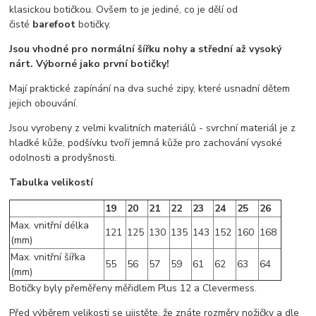
klasickou botičkou. Ovšem to je jediné, co je dělí od
čisté
barefoot
botičky.
Jsou vhodné pro normální šířku nohy a střední až vysoký
nárt. Výborné jako první botičky!
Mají praktické zapínání na dva suché zipy, které usnadní dětem
jejich obouvání.
Jsou vyrobeny z velmi kvalitních materiálů - svrchní materiál je z
hladké kůže, podšívku tvoří jemná kůže pro zachování vysoké
odolnosti a prodyšnosti.
Tabulka velikostí
19
20
21
22
23
24
25
26
Max. vnitřní délka
121
125
130
135
143
152
160
168
(mm)
Max. vnitřní šířka
55
56
57
59
61
62
63
64
(mm)
Botičky byly přeměřeny měřidlem Plus 12 a Clevermess.
Před výběrem velikosti se ujistěte, že znáte rozměry nožičky a dle