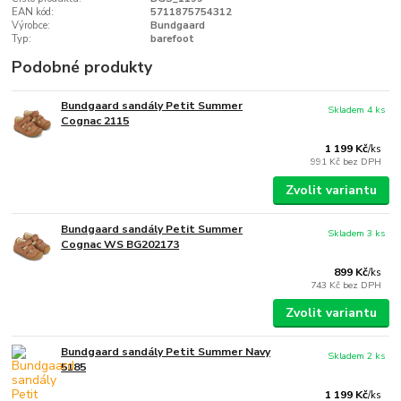
EAN kód:
5711875754312
Výrobce:
Bundgaard
Typ:
barefoot
Podobné produkty
Bundgaard sandály Petit Summer
Skladem 4 ks
Cognac 2115
1 199 Kč
/
ks
991 Kč
bez DPH
Zvolit variantu
Bundgaard sandály Petit Summer
Skladem 3 ks
Cognac WS BG202173
899 Kč
/
ks
743 Kč
bez DPH
Zvolit variantu
Bundgaard sandály Petit Summer Navy
Skladem 2 ks
5185
1 199 Kč
/
ks