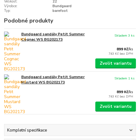
Velikost:
22
Výrobce:
Bundgaard
Typ:
barefoot
Podobné produkty
Bundgaard sandály Petit Summer
Skladem 3 ks
Cognac WS BG202173
899 Kč
/
ks
743 Kč
bez DPH
Zvolit variantu
Bundgaard sandály Petit Summer
Skladem 1 ks
Mustard WS BG202173
899 Kč
/
ks
743 Kč
bez DPH
Zvolit variantu
Kompletní specifikace