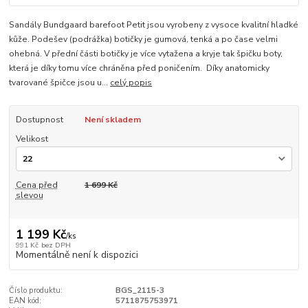
Sandály Bundgaard barefoot Petit jsou vyrobeny z vysoce kvalitní hladké
kůže. Podešev (podrážka) botičky je gumová, tenká a po čase velmi
ohebná. V přední části botičky je více vytažena a kryje tak špičku boty,
která je díky tomu více chráněna před poničením. Díky anatomicky
tvarované špičce jsou u...
celý popis
Dostupnost
Není skladem
Velikost
Cena před
1 699 Kč
slevou
1 199 Kč
/
ks
991 Kč
bez DPH
Momentálně není k dispozici
Číslo produktu:
BGS_2115-3
EAN kód:
5711875753971