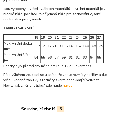
Jsou vyrobeny z velmi kvalitních materiálů - svrchní materiál je z
hladké kůže, podšívku tvoří jemná kůže pro zachování vysoké
odolnosti a prodyšnosti.
Tabulka velikostí
18
19
20
21
22
23
24
25
26
27
Max. vnitřní délka
117
121
125
130
135
143
152
160
168
175
(mm)
Max. vnitřní šířka
54
55
56
57
59
61
62
63
64
65
(mm)
Botičky byly přeměřeny měřidlem Plus 12 a Clevermess.
Před výběrem velikosti se ujistěte, že znáte rozměry nožičky a dle
výše uvedené tabulky s rozměry zvolte odpovídající velikost.
Nevíte, jak změřit nožičku? Zde najde
návod
.
Související zboží
3