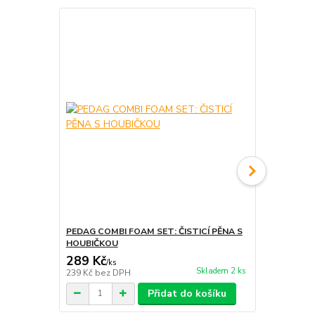
PEDAG COMBI FOAM SET: ČISTICÍ PĚNA S
PEDAG POWE
HOUBIČKOU
KARTÁČKE
289 Kč
319 Kč
/
ks
/
ks
Skladem 2 ks
239 Kč
bez DPH
264 Kč
bez 
Přidat do košíku