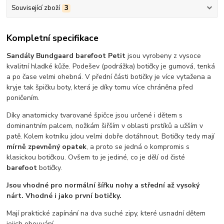
Související zboží
3
Kompletní specifikace
Sandály Bundgaard barefoot Petit
jsou vyrobeny z vysoce
kvalitní hladké kůže. Podešev (podrážka) botičky je gumová, tenká
a po čase velmi ohebná. V přední části botičky je více vytažena a
kryje tak špičku boty, která je díky tomu více chráněna před
poničením.
Díky anatomicky tvarované špičce jsou určené i dětem s
dominantním palcem, nožkám šiřším v oblasti prstíků a užším v
patě. Kolem kotníku jdou velmi dobře dotáhnout. Botičky tedy mají
mírně zpevněný opatek
, a proto se jedná o kompromis s
klasickou botičkou. Ovšem to je jediné, co je dělí od čisté
barefoot
botičky.
Jsou vhodné pro normální šířku nohy a střední až vysoký
nárt. Vhodné i jako první botičky.
Mají praktické zapínání na dva suché zipy, které usnadní dětem
jejich obouvání.