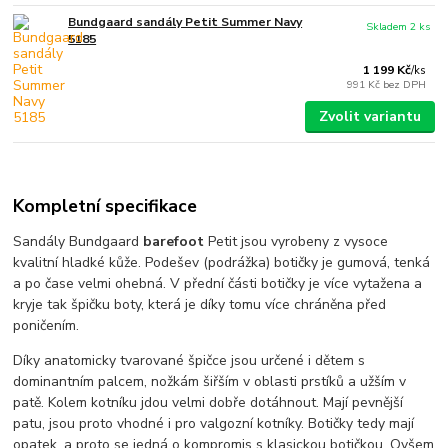
Bundgaard sandály Petit Summer Navy
Skladem 2 ks
5185
1 199 Kč
/
ks
991 Kč
bez DPH
Zvolit variantu
Kompletní specifikace
Sandály Bundgaard
barefoot
Petit jsou vyrobeny z vysoce
kvalitní hladké kůže. Podešev (podrážka) botičky je gumová, tenká
a po čase velmi ohebná. V přední části botičky je více vytažena a
kryje tak špičku boty, která je díky tomu více chráněna před
poničením.
Díky anatomicky tvarované špičce jsou určené i dětem s
dominantním palcem, nožkám šiřším v oblasti prstíků a užším v
patě. Kolem kotníku jdou velmi dobře dotáhnout. Mají pevnější
patu, jsou proto vhodné i pro valgozní kotníky. Botičky tedy mají
opatek, a proto se jedná o kompromis s klasickou botičkou. Ovšem