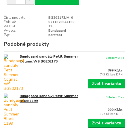
Číslo produktu:
BG202173JM_0
EAN kód:
5711875544159
Velikost:
19
Výrobce:
Bundgaard
Typ:
barefoot
Podobné produkty
Bundgaard sandály Petit Summer
Skladem 3 ks
Cognac WS BG202173
899 Kč
/
ks
743 Kč
bez DPH
Zvolit variantu
Bundgaard sandály Petit Summer
Skladem 2 ks
Black 1199
999 Kč
/
ks
826 Kč
bez DPH
Zvolit variantu