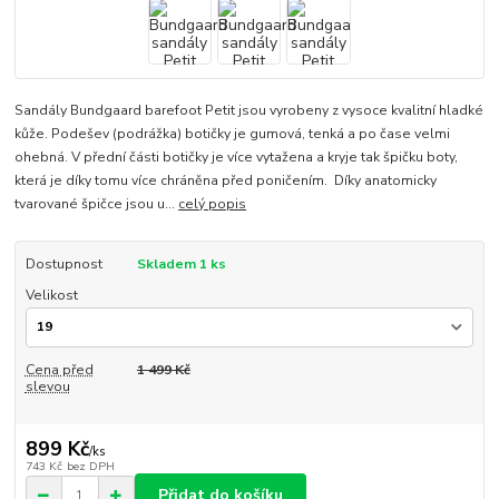
Sandály Bundgaard barefoot Petit jsou vyrobeny z vysoce kvalitní hladké
kůže. Podešev (podrážka) botičky je gumová, tenká a po čase velmi
ohebná. V přední části botičky je více vytažena a kryje tak špičku boty,
která je díky tomu více chráněna před poničením. Díky anatomicky
tvarované špičce jsou u...
celý popis
Dostupnost
Skladem 1 ks
Velikost
Cena před
1 499 Kč
slevou
899 Kč
/
ks
743 Kč
bez DPH
Přidat do košíku