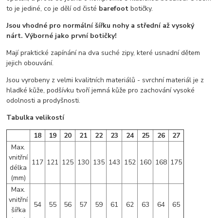
to je jediné, co je dělí od čisté
barefoot
botičky.
Jsou vhodné pro normální šířku nohy a střední až vysoký
nárt. Výborné jako první botičky!
Mají praktické zapínání na dva suché zipy, které usnadní dětem
jejich obouvání.
Jsou vyrobeny z velmi kvalitních materiálů - svrchní materiál je z
hladké kůže, podšívku tvoří jemná kůže pro zachování vysoké
odolnosti a prodyšnosti.
Tabulka velikostí
18
19
20
21
22
23
24
25
26
27
Max.
vnitřní
117
121
125
130
135
143
152
160
168
175
délka
(mm)
Max.
vnitřní
54
55
56
57
59
61
62
63
64
65
šířka