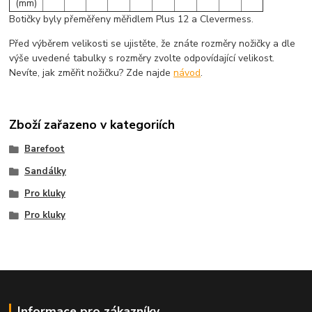
(mm)
Botičky byly přeměřeny měřidlem Plus 12 a Clevermess.
Před výběrem velikosti se ujistěte, že znáte rozměry nožičky a dle
výše uvedené tabulky s rozměry zvolte odpovídající velikost.
Nevíte, jak změřit nožičku? Zde najde
návod
.
Zboží zařazeno v kategoriích
Barefoot
Sandálky
Pro kluky
Pro kluky
Informace pro zákazníky