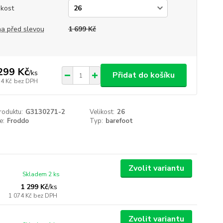
ikost
a před slevou
1 699 Kč
299 Kč
/
ks
Přidat do košíku
74 Kč
bez DPH
roduktu:
G3130271-2
Velikost:
26
e:
Froddo
Typ:
barefoot
Zvolit variantu
Skladem 2 ks
1 299 Kč
/
ks
1 074 Kč
bez DPH
Zvolit variantu