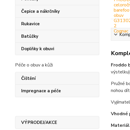
Čepice a nákrčníky
Rukavice
Kompl
Batůžky
Doplňky k obuvi
Komple
Péče o obuv a kůži
Froddo 
výstelku
Čištění
Pružné bo
nohou dí
Impregnace a péče
Vyjímate
Vhodné 
VÝPRODEJ/AKCE
Materiál