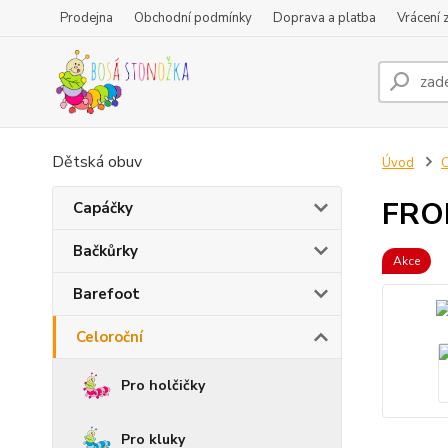
Prodejna
Obchodní podmínky
Doprava a platba
Vrácení 
Dětská obuv
Úvod
C
FROD
Capáčky
Bačkůrky
Akce
Barefoot
Celoroční
Pro holčičky
Pro kluky