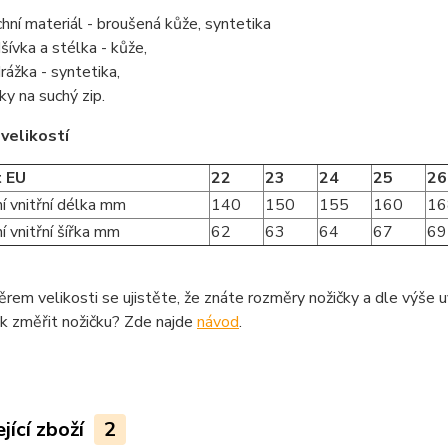
chní materiál - broušená kůže, syntetika
šívka a stélka - kůže,
rážka - syntetika,
ky na suchý zip.
velikostí
t EU
22
23
24
25
26
í vnitřní délka mm
140
150
155
160
16
 vnitřní šířka mm
62
63
64
67
69
rem velikosti se ujistěte, že znáte rozměry nožičky a dle výše u
ak změřit nožičku? Zde najde
návod
.
jící zboží
2