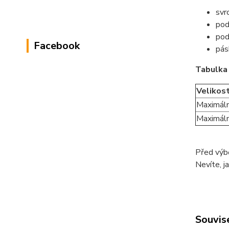
svr
pod
pod
Facebook
pás
Tabulka 
Velikos
Maximáln
Maximální
Před výbě
Nevíte, j
Souvise