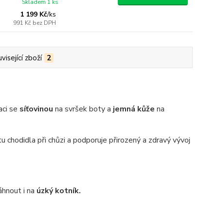
Skladem 1 ks
1 199 Kč
/
ks
991 Kč
bez DPH
visející zboží
2
ci se
síťovinou
na svršek boty a
jemná kůže
na
tu chodidla při chůzi a podporuje přirozený a zdravý vývoj
áhnout i na
úzký kotník.