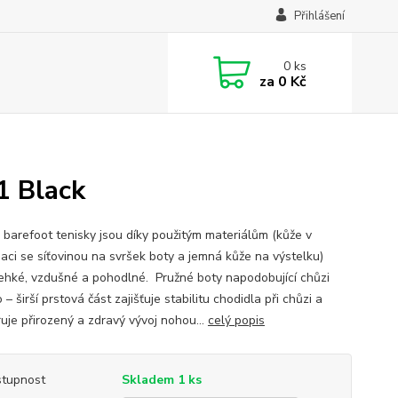
Přihlášení
0
ks
za
0 Kč
 Black
 barefoot tenisky jsou díky použitým materiálům (kůže v
aci se síťovinou na svršek boty a jemná kůže na výstelku)
lehké, vzdušné a pohodlné. Pružné boty napodobující chůzi
– širší prstová část zajišťuje stabilitu chodidla při chůzi a
uje přirozený a zdravý vývoj nohou...
celý popis
tupnost
Skladem 1 ks