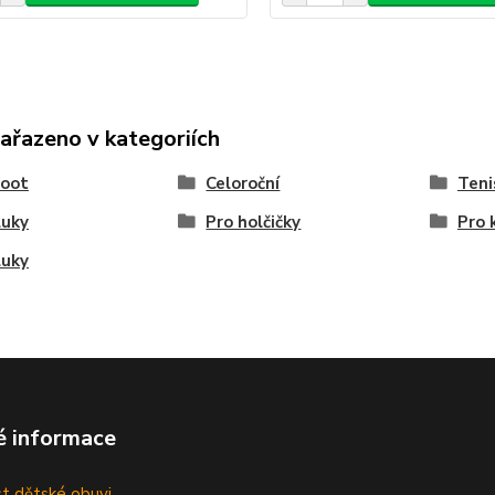
zařazeno v kategoriích
foot
Celoroční
Teni
luky
Pro holčičky
Pro 
luky
é informace
st dětské obuvi