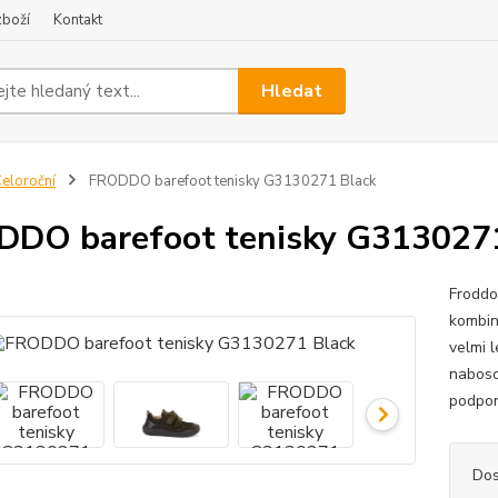
zboží
Kontakt
Hledat
eloroční
FRODDO barefoot tenisky G3130271 Black
DO barefoot tenisky G3130271
Froddo
kombin
velmi 
naboso 
podpor
Dos