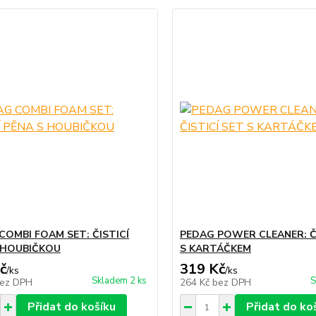
COMBI FOAM SET: ČISTICÍ
PEDAG POWER CLEANER: ČI
 HOUBIČKOU
S KARTÁČKEM
č
319 Kč
/
ks
/
ks
Skladem 2 ks
S
ez DPH
264 Kč
bez DPH
Přidat do košíku
Přidat do ko