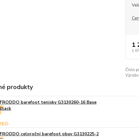
Vel
Cen
1 
1 0
Číslo p
Výrobc
é produkty
FRODDO barefoot tenisky G3130260-16 Base
Black
FRODDO celoroční barefoot obuv G3130225-2