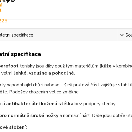
Cognac
etní specifikace
Sou
tní specifikace
barefoot
tenisky jsou díky použitým materiálům (
kůže
v kombina
) velmi
lehké, vzdušné a pohodlné
.
ty napodobující chůzi naboso – širší prstová část zajišťuje stabili
těte. Podešev chozením velice změkne.
lná
antibakteriální kožená stélka
bez podpory klenby.
pro
normálně široké
nožky
a normální nárt. Dále jdou dobře ut
ové složení: