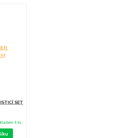
STICÍ SET
kladem 4 ks
šíku