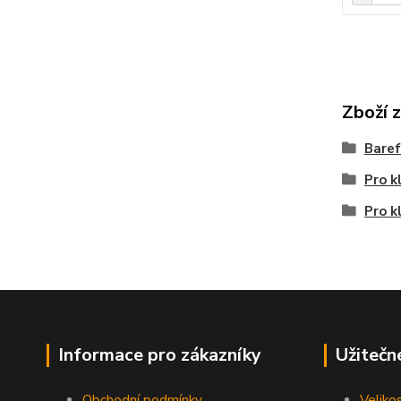
Zboží 
Bare
Pro k
Pro k
Informace pro zákazníky
Užitečn
Obchodní podmínky
Veliko