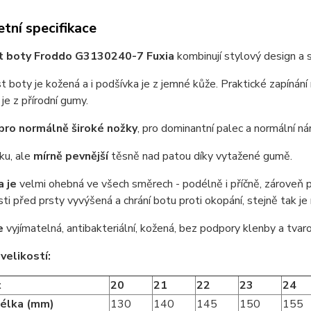
tní specifikace
t boty Froddo G3130240-7 Fuxia
kombinují stylový design a s
st boty je kožená a i podšívka je z jemné kůže. Praktické zapínán
je z přírodní gumy.
ro normálně široké nožky
, pro dominantní palec a normální ná
ku, ale
mírně pevnější
těsně nad patou díky vytažené gumě.
 je
velmi ohebná ve všech směrech - podélně i příčně, zároveň pr
sti před prsty vyvýšená a chrání botu proti okopání, stejně tak j
je
vyjímatelná, antibakteriální, kožená, bez podpory klenby a tvaro
velikostí:
t
20
21
22
23
24
délka (mm)
130
140
145
150
155