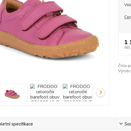
Vel
Cen
1 
991
Číslo p
Výrobc
etní specifikace
Sou