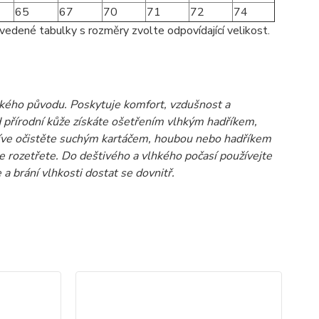
65
67
70
71
72
74
vedené tabulky s rozměry zvolte odpovídající velikost.
pského původu. Poskytuje komfort, vzdušnost a
přírodní kůže získáte ošetřením vlhkým hadříkem,
říve očistěte suchým kartáčem, houbou nebo hadříkem
ce rozetřete. Do deštivého a vlhkého počasí používejte
 a brání vlhkosti dostat se dovnitř.