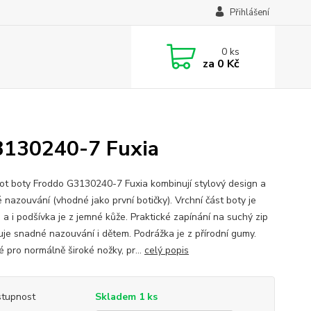
Přihlášení
0
ks
za
0 Kč
3130240-7 Fuxia
ot boty Froddo G3130240-7 Fuxia kombinují stylový design a
 nazouvání (vhodné jako první botičky). Vrchní část boty je
 a i podšívka je z jemné kůže. Praktické zapínání na suchý zip
je snadné nazouvání i dětem. Podrážka je z přírodní gumy.
 pro normálně široké nožky, pr...
celý popis
tupnost
Skladem 1 ks