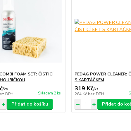
COMBI FOAM SET: ČISTICÍ
PEDAG POWER CLEANER: ČI
 HOUBIČKOU
S KARTÁČKEM
č
319 Kč
/
ks
/
ks
Skladem 2 ks
S
ez DPH
264 Kč
bez DPH
Přidat do košíku
Přidat do ko