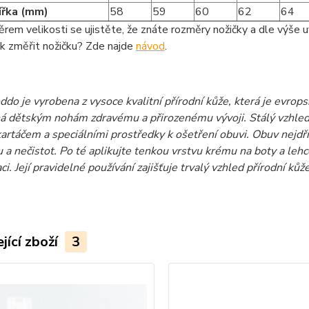
šířka (mm)
58
59
60
62
64
rem velikosti se ujistěte, že znáte rozměry nožičky a dle výše u
ak změřit nožičku? Zde najde
návod
.
do je vyrobena z vysoce kvalitní přírodní kůže, která je evro
 dětským nohám zdravému a přirozenému vývoji. Stálý vzhled 
artáčem a speciálními prostředky k ošetření obuvi. Obuv nejd
 a nečistot. Po té aplikujte tenkou vrstvu krému na boty a leh
i. Její pravidelné používání zajišťuje trvalý vzhled přírodní kůže
jící zboží
3