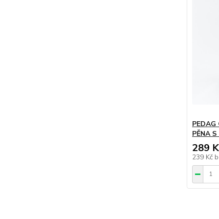
PEDAG 
PĚNA S
289 K
239 Kč
b