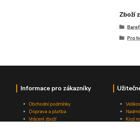
Zboží 
Bare
Pro h
Informace pro zákazníky
Užitečn
Obchodní podmínky
Veliko
Doprava a platba
Nadmě
Vrácení zboží
Kozí n