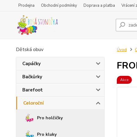
Prodejna
Obchodní podmínky
Doprava a platba
Vrácení 
Dětská obuv
Úvod
C
FROD
Capáčky
Bačkůrky
Akce
Barefoot
Celoroční
Pro holčičky
Pro kluky