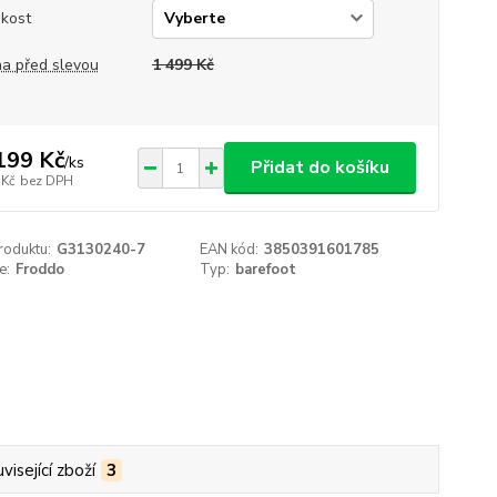
ikost
a před slevou
1 499 Kč
199 Kč
/
ks
Přidat do košíku
 Kč
bez DPH
roduktu:
G3130240-7
EAN kód:
3850391601785
e:
Froddo
Typ:
barefoot
visející zboží
3