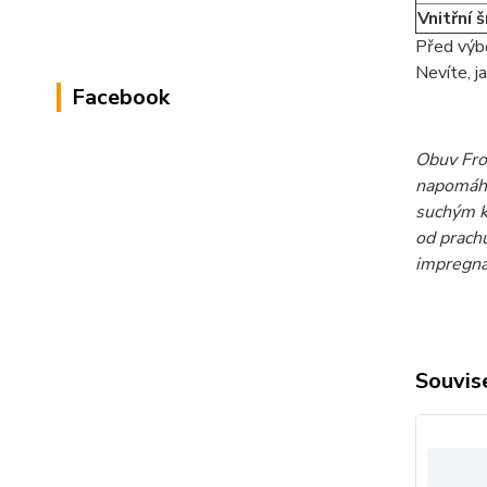
Vnitřní 
Před výbě
Nevíte, j
Facebook
Obuv Frod
napomáhá
suchým k
od prachu
impregnac
Souvise