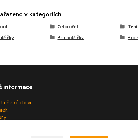
zařazeno v kategoriích
foot
Celoroční
Teni
olčičky
Pro holčičky
Pro 
é informace
st dětské obuvi
rek
ohy