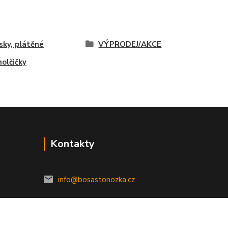
sky, plátěné
VÝPRODEJ/AKCE
holčičky
Kontakty
info@bosastonozka.cz