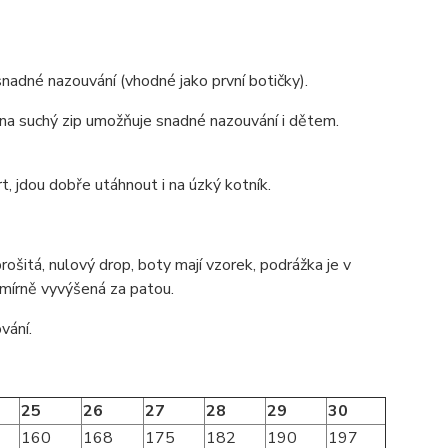
nadné nazouvání (vhodné jako první botičky).
í na suchý zip umožňuje snadné nazouvání i dětem.
rt, jdou dobře utáhnout i na úzký kotník.
ošitá, nulový drop, boty mají vzorek, podrážka je v
e mírně vyvýšená za patou.
vání.
25
26
27
28
29
30
160
168
175
182
190
197