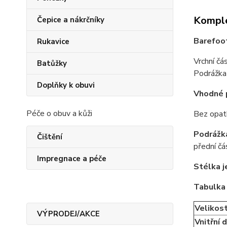
Komple
Čepice a nákrčníky
Barefoo
Rukavice
Vrchní čá
Batůžky
Podrážka 
Doplňky k obuvi
Vhodné p
Péče o obuv a kůži
Bez opat
Podrážka
Čištění
přední čá
Impregnace a péče
Stélka 
Tabulka 
Velikos
VÝPRODEJ/AKCE
Vnitřní 