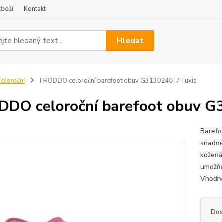
zboží
Kontakt
Hledat
eloroční
FRODDO celoroční barefoot obuv G3130240-7 Fuxia
DO celoroční barefoot obuv G
Barefo
snadné
kožená
umožňu
Vhodné
Dos