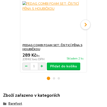
PEDAG COMBI FOAM SET: ČISTICÍ PĚNA S
PEDAG POWE
HOUBIČKOU
KARTÁČKE
289 Kč
319 Kč
/
ks
/
ks
Skladem 2 ks
239 Kč
bez DPH
264 Kč
bez 
Přidat do košíku
Zboží zařazeno v kategoriích
Barefoot