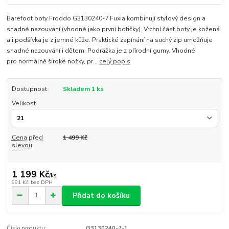
Barefoot boty Froddo G3130240-7 Fuxia kombinují stylový design a
snadné nazouvání (vhodné jako první botičky). Vrchní část boty je kožená
a i podšívka je z jemné kůže. Praktické zapínání na suchý zip umožňuje
snadné nazouvání i dětem. Podrážka je z přírodní gumy. Vhodné
pro normálně široké nožky, pr...
celý popis
Dostupnost
Skladem 1 ks
Velikost
Cena před
1 499 Kč
slevou
1 199 Kč
/
ks
991 Kč
bez DPH
Přidat do košíku
Číslo produktu:
G3130240-7-1