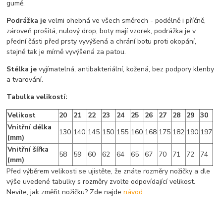
gumě.
Podrážka je
velmi ohebná ve všech směrech - podélně i příčně,
zároveň prošitá, nulový drop, boty mají vzorek, podrážka je v
přední části před prsty vyvýšená a chrání botu proti okopání,
stejně tak je mírně vyvýšená za patou.
Stélka je
vyjímatelná, antibakteriální, kožená, bez podpory klenby
a tvarování.
Tabulka velikostí:
Velikost
20
21
22
23
24
25
26
27
28
29
30
Vnitřní délka
130
140
145
150
155
160
168
175
182
190
197
(mm)
Vnitřní šířka
58
59
60
62
64
65
67
70
71
72
74
(mm)
Před výběrem velikosti se ujistěte, že znáte rozměry nožičky a dle
výše uvedené tabulky s rozměry zvolte odpovídající velikost.
Nevíte, jak změřit nožičku? Zde najde
návod
.