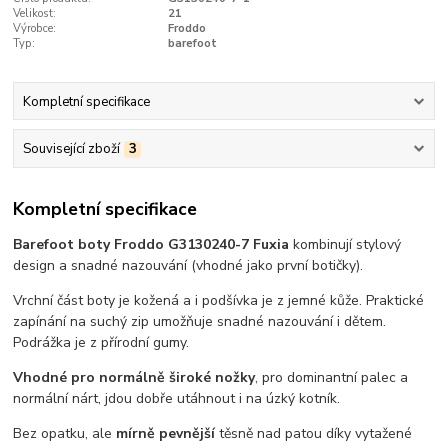
Velikost:
21
Výrobce:
Froddo
Typ:
barefoot
Kompletní specifikace
Související zboží
3
Kompletní specifikace
Barefoot boty Froddo G3130240-7 Fuxia
kombinují stylový
design a snadné nazouvání (vhodné jako první botičky).
Vrchní část boty je kožená a i podšívka je z jemné kůže. Praktické
zapínání na suchý zip umožňuje snadné nazouvání i dětem.
Podrážka je z přírodní gumy.
Vhodné pro normálně široké nožky
, pro dominantní palec a
normální nárt, jdou dobře utáhnout i na úzký kotník.
Bez opatku, ale
mírně pevnější
těsně nad patou díky vytažené