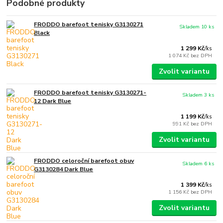
Podobné produkty
FRODDO barefoot tenisky G3130271
Skladem 10 ks
Black
1 299 Kč
/
ks
1 074 Kč
bez DPH
Zvolit variantu
FRODDO barefoot tenisky G3130271-
Skladem 3 ks
12 Dark Blue
1 199 Kč
/
ks
991 Kč
bez DPH
Zvolit variantu
FRODDO celoroční barefoot obuv
Skladem 6 ks
G3130284 Dark Blue
1 399 Kč
/
ks
1 156 Kč
bez DPH
Zvolit variantu