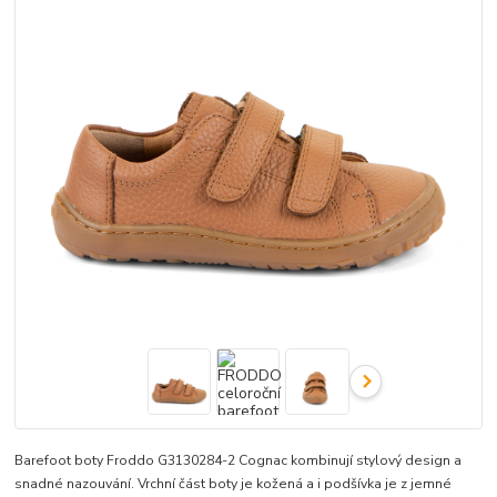
Barefoot boty Froddo G3130284-2 Cognac kombinují stylový design a
snadné nazouvání. Vrchní část boty je kožená a i podšívka je z jemné