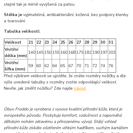
stejně tak je mírně vyvýšená za patou.
Stélka je
vyjímatelná, antibakteriální, kožená, bez podpory klenby
a tvarování.
Tabulka velikostí:
Velikost
21
22
23
24
25
26
27
28
29
30
31
Vnitřní
140
145
150
155
160
168
175
182
190
197
203
délka (mm)
Vnitřní
59
60
62
64
65
67
70
71
72
74
76
šířka (mm)
Před výběrem velikosti se ujistěte, že znáte rozměry nožičky a dle
výše uvedené tabulky s rozměry zvolte odpovídající velikost.
Nevíte, jak změřit nožičku? Zde najde
návod
.
Obuv Froddo je vyrobena z vysoce kvalitní přírodní kůže, která je
evropského původu. Poskytuje komfort, vzdušnost a napomáhá
dětským nohám zdravému a přirozenému vývoji. Stálý vzhled
přírodní kůže získáte ošetřením vlhkým hadříkem, suchým kartáčem