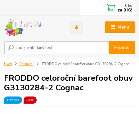
0
ks
za
0 Kč
Menu
Hledat
Úvod
Celoroční
FRODDO celoroční barefoot obuv G3130284-2 Cognac
FRODDO celoroční barefoot obuv
G3130284-2 Cognac
Novinka
Akce