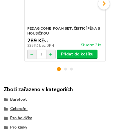
PEDAG COMBI FOAM SET: ČISTICÍ PĚNA S
PEDAG POWE
HOUBIČKOU
KARTÁČKE
289 Kč
319 Kč
/
ks
/
ks
Skladem 2 ks
239 Kč
bez DPH
264 Kč
bez 
Přidat do košíku
Zboží zařazeno v kategoriích
Barefoot
Celoroční
Pro holčičky
Pro kluky