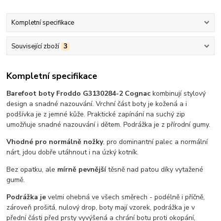
Kompletní specifikace
Související zboží
3
Kompletní specifikace
Barefoot boty Froddo G3130284-2 Cognac
kombinují stylový
design a snadné nazouvání. Vrchní část boty je kožená a i
podšívka je z jemné kůže. Praktické zapínání na suchý zip
umožňuje snadné nazouvání i dětem. Podrážka je z přírodní gumy.
Vhodné pro normálně nožky
, pro dominantní palec a normální
nárt, jdou dobře utáhnout i na úzký kotník.
Bez opatku, ale
mírně pevnější
těsně nad patou díky vytažené
gumě.
Podrážka je
velmi ohebná ve všech směrech - podélně i příčně,
zároveň prošitá, nulový drop, boty mají vzorek, podrážka je v
přední části před prsty vyvýšená a chrání botu proti okopání,