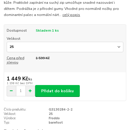
kůže. Praktické zapínání na suchý zip umožňuje snadné nazouvání i
dětem. Podrážka je z přírodní gumy. Vhodné pro normálně nožky, pro
dominantní palec a normální nárt...
celý popis
Dostupnost
Skladem 1 ks
Velikost
Cena před
1 599 Kč
slevou
1 449 Kč
/
ks
1 198 Kč
bez DPH
Přidat do košíku
Číslo produktu:
G3130284-2-2
Velikost:
25
Výrobce:
Froddo
Typ:
barefoot