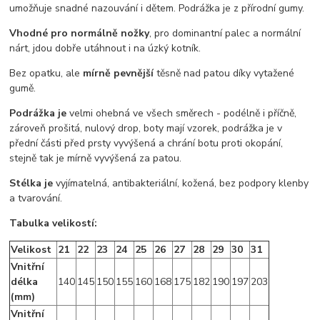
umožňuje snadné nazouvání i dětem. Podrážka je z přírodní gumy.
Vhodné pro normálně nožky
, pro dominantní palec a normální
nárt, jdou dobře utáhnout i na úzký kotník.
Bez opatku, ale
mírně pevnější
těsně nad patou díky vytažené
gumě.
Podrážka je
velmi ohebná ve všech směrech - podélně i příčně,
zároveň prošitá, nulový drop, boty mají vzorek, podrážka je v
přední části před prsty vyvýšená a chrání botu proti okopání,
stejně tak je mírně vyvýšená za patou.
Stélka je
vyjímatelná, antibakteriální, kožená, bez podpory klenby
a tvarování.
Tabulka velikostí:
Velikost
21
22
23
24
25
26
27
28
29
30
31
Vnitřní
délka
140
145
150
155
160
168
175
182
190
197
203
(mm)
Vnitřní