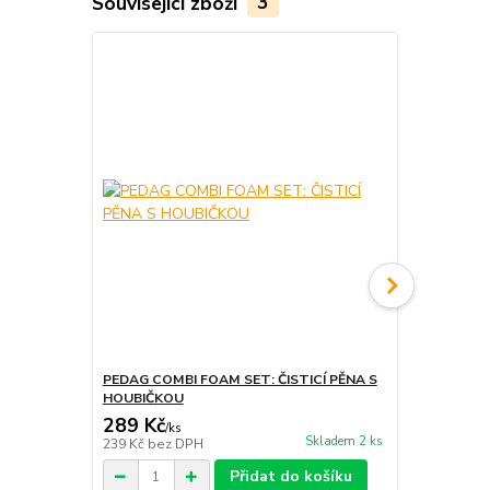
Související zboží
3
PEDAG COMBI FOAM SET: ČISTICÍ PĚNA S
PEDAG POWE
HOUBIČKOU
KARTÁČKE
289 Kč
319 Kč
/
ks
/
ks
Skladem 2 ks
239 Kč
bez DPH
264 Kč
bez 
Přidat do košíku