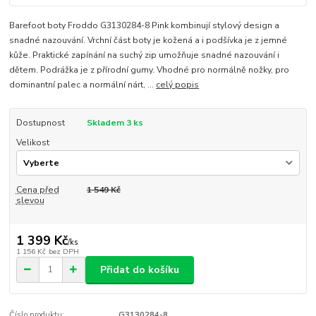
Barefoot boty Froddo G3130284-8 Pink kombinují stylový design a
snadné nazouvání. Vrchní část boty je kožená a i podšívka je z jemné
kůže. Praktické zapínání na suchý zip umožňuje snadné nazouvání i
dětem. Podrážka je z přírodní gumy. Vhodné pro normálně nožky, pro
dominantní palec a normální nárt, ...
celý popis
Dostupnost
Skladem 3 ks
Velikost
Cena před
1 549 Kč
slevou
1 399 Kč
/
ks
1 156 Kč
bez DPH
Přidat do košíku
Číslo produktu:
G3130284-8