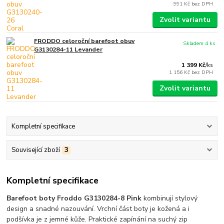
991 Kč
bez DPH
Zvolit variantu
FRODDO celoroční barefoot obuv
Skladem 4 ks
G3130284-11 Levander
1 399 Kč
/
ks
1 156 Kč
bez DPH
Zvolit variantu
Kompletní specifikace
Související zboží
3
Kompletní specifikace
Barefoot boty Froddo G3130284-8 Pink
kombinují stylový
design a snadné nazouvání. Vrchní část boty je kožená a i
podšívka je z jemné kůže. Praktické zapínání na suchý zip