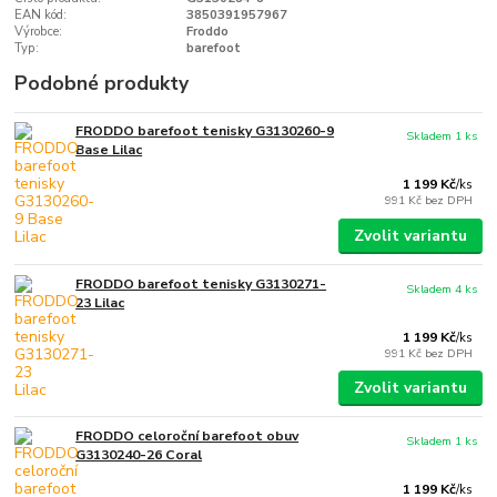
EAN kód:
3850391957967
Výrobce:
Froddo
Typ:
barefoot
Podobné produkty
FRODDO barefoot tenisky G3130260-9
Skladem 1 ks
Base Lilac
1 199 Kč
/
ks
991 Kč
bez DPH
Zvolit variantu
FRODDO barefoot tenisky G3130271-
Skladem 4 ks
23 Lilac
1 199 Kč
/
ks
991 Kč
bez DPH
Zvolit variantu
FRODDO celoroční barefoot obuv
Skladem 1 ks
G3130240-26 Coral
1 199 Kč
/
ks