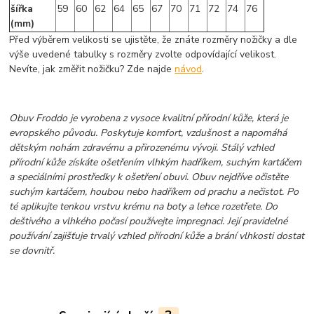
šířka
59
60
62
64
65
67
70
71
72
74
76
(mm)
Před výběrem velikosti se ujistěte, že znáte rozměry nožičky a dle
výše uvedené tabulky s rozměry zvolte odpovídající velikost.
Nevíte, jak změřit nožičku? Zde najde
návod
.
Obuv Froddo je vyrobena z vysoce kvalitní přírodní kůže, která je
evropského původu. Poskytuje komfort, vzdušnost a napomáhá
dětským nohám zdravému a přirozenému vývoji. Stálý vzhled
přírodní kůže získáte ošetřením vlhkým hadříkem, suchým kartáčem
a speciálními prostředky k ošetření obuvi. Obuv nejdříve očistěte
suchým kartáčem, houbou nebo hadříkem od prachu a nečistot. Po
té aplikujte tenkou vrstvu krému na boty a lehce rozetřete. Do
deštivého a vlhkého počasí používejte impregnaci. Její pravidelné
používání zajišťuje trvalý vzhled přírodní kůže a brání vlhkosti dostat
se dovnitř.