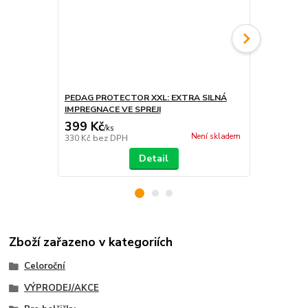
PEDAG PROTECTOR XXL: EXTRA SILNÁ
PEDAG POWE
IMPREGNACE VE SPREJI
KARTÁČKE
399 Kč
319 Kč
/
ks
/
ks
Není skladem
330 Kč
bez DPH
264 Kč
bez 
Detail
Zboží zařazeno v kategoriích
Celoroční
VÝPRODEJ/AKCE