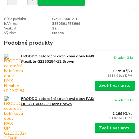
Číslo produktu:
G2130346-2-1
EAN kód:
3850391753699
Velikost:
22
Výrobce:
Froddo
Podobné produkty
FRODDO celoroční kotníková obuv PAIX
Skladem 2 ks
Flexible G2130284-12 Brown
1 199 Kč
/
ks
991 Kč
bez DPH
Zvolit variantu
FRODDO celoroční kotníková obuv PAIX
Skladem 1 ks
UP G2130332-3 Dark Brown
1 199 Kč
/
ks
991 Kč
bez DPH
Zvolit variantu