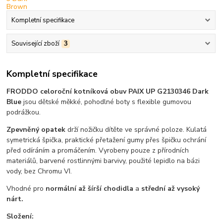
Kompletní specifikace
Související zboží
3
Kompletní specifikace
FRODDO celoroční kotníková obuv PAIX UP G2130346 Dark
Blue
jsou dětské měkké, pohodlné boty s flexible gumovou
podrážkou.
Zpevněný opatek
drží nožičku dítěte ve správné poloze. Kulatá
symetrická špička, praktické přetažení gumy přes špičku ochrání
před odíráním a promáčením. Vyrobeny pouze z přírodních
materiálů, barvené rostlinnými barvivy, použité lepidlo na bázi
vody, bez Chromu VI.
Vhodné pro
normální až šírší
chodidla
a
střední až
vysoký
nárt.
Složení: