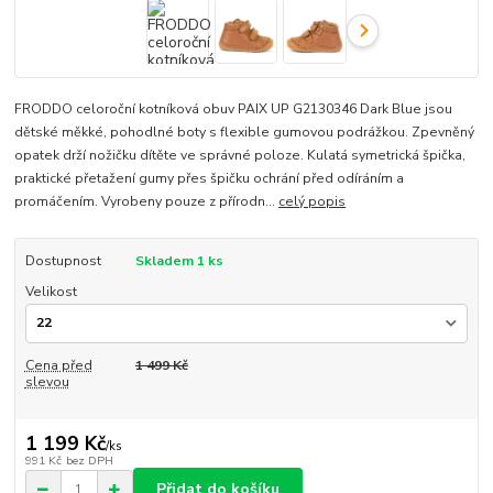
FRODDO celoroční kotníková obuv PAIX UP G2130346 Dark Blue jsou
dětské měkké, pohodlné boty s flexible gumovou podrážkou. Zpevněný
opatek drží nožičku dítěte ve správné poloze. Kulatá symetrická špička,
praktické přetažení gumy přes špičku ochrání před odíráním a
promáčením. Vyrobeny pouze z přírodn...
celý popis
Dostupnost
Skladem 1 ks
Velikost
Cena před
1 499 Kč
slevou
1 199 Kč
/
ks
991 Kč
bez DPH
Přidat do košíku