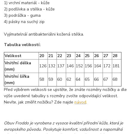
1) vrchní materiál - kůže
2) podšívka a stélka - kůže
3) podrážka - guma
4) pásky na suchý zip
Vyjímatelnáí antibakteriálni kožená stélka.
Tabulka velikostí:
Velikost
20
21
22
23
24
25
26
27
28
Vnitřní délka
126
132
137
146
152
156
164
172
181
(mm)
Vnitřní šířka
58
59
60
62
64
65
66
67
68
(mm)
Před výběrem velikosti se ujistěte, že znáte rozměry nožičky a dle
výše uvedené tabulky s rozměry zvolte odpovídající velikost.
Nevíte, jak změřit nožičku? Zde najde
návod
.
Obuv Froddo je vyrobena z vysoce kvalitní přírodní kůže, která je
evropského původu. Poskytuje komfort, vzdušnost a napomáhá