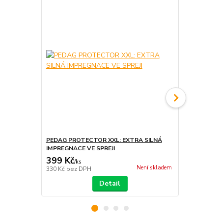
PEDAG PROTECTOR XXL: EXTRA SILNÁ
PEDAG POWE
IMPREGNACE VE SPREJI
KARTÁČKE
399 Kč
319 Kč
/
ks
/
ks
Není skladem
330 Kč
bez DPH
264 Kč
bez 
Detail