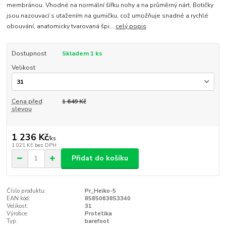
membránou. Vhodné na normální šířku nohy a na průměrný nárt, Botičky
jsou nazouvací s utažením na gumičku, což umožňuje snadné a rychlé
obouvání, anatomicky tvarovaná špi...
celý popis
Dostupnost
Skladem 1 ks
Velikost
Cena před
1 649 Kč
slevou
1 236 Kč
/
ks
1 021 Kč
bez DPH
Přidat do košíku
Číslo produktu:
Pr_Heiko-5
EAN kód:
8585063853340
Velikost:
31
Výrobce:
Protetika
Typ:
barefoot