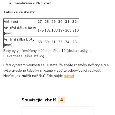
membrána - PRO-tex.
Tabulka velikostí:
Velikost
27
28
29
30
31
32
Vnitřní délka boty
175
182
188
197
203
210
(mm)
Vnitřní šířka boty
68
69
71
73
74
75
(mm)
Boty byly přeměřeny měřidlem Plus 12 (délka stélky) a
Clevermess (šířka stélky).
Před výběrem velikosti se ujistěte, že znáte rozměry nožičky a dle
výše uvedené tabulky s rozměry zvolte odpovídající velikost.
Nevíte, jak změřit nožičku? Zde najde
návod
.
Související zboží
4