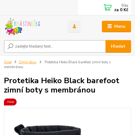
0
ks
za
0 Kč
Menu
Hledat
Úvod
Zimní obuv
Protetika Heiko Black barefoot zimní boty s
membránou
Protetika Heiko Black barefoot
zimní boty s membránou
Akce