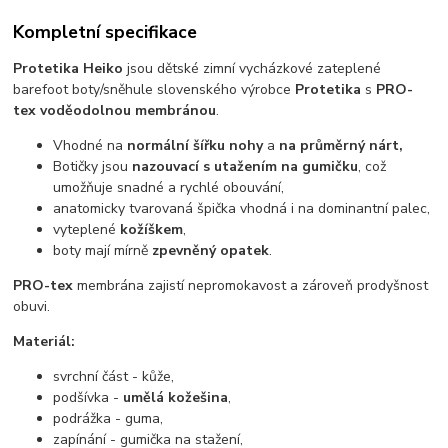
Kompletní specifikace
Protetika Heiko
jsou dětské zimní vycházkové zateplené
barefoot boty/sněhule slovenského výrobce
Protetika
s
PRO-
tex voděodolnou membránou
.
Vhodné na
normální šířku nohy
a
na průměrný nárt,
Botičky jsou
nazouvací s utažením na gumičku
, což
umožňuje snadné a rychlé obouvání,
anatomicky tvarovaná špička vhodná i na dominantní palec,
vyteplené
kožíškem
,
boty mají mírně
zpevněný opatek
.
PRO-tex
membrána zajistí nepromokavost a zároveň prodyšnost
obuvi.
Materiál:
svrchní část - kůže,
podšívka -
umělá kožešina
,
podrážka - guma,
zapínání - gumička na stažení,