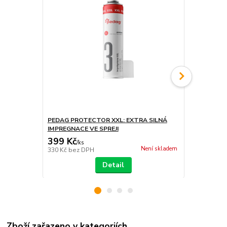
PEDAG PROTECTOR XXL: EXTRA SILNÁ
PEDAG POWE
IMPREGNACE VE SPREJI
KARTÁČKE
399 Kč
319 Kč
/
ks
/
ks
Není skladem
330 Kč
bez DPH
264 Kč
bez 
Detail
Zboží zařazeno v kategoriích