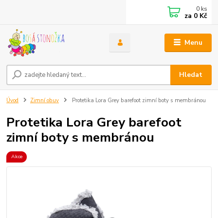
0
ks
za
0 Kč
Menu
Hledat
Úvod
Zimní obuv
Protetika Lora Grey barefoot zimní boty s membránou
Protetika Lora Grey barefoot
zimní boty s membránou
Akce