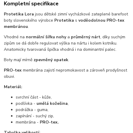
Kompletní specifikace
Protetika Lora
jsou dětské zimní vycházkové zateplené barefoot
boty slovenského výrobce
Protetika
s
voděodolnou
PRO-tex
membránou
.
Vhodné na
normální šířku nohy
a
průměrný nárt
, díky suchým
zipům se dá dobře regulovat výška na nártu i kolem kotníku.
Anatomicky tvarovaná špička vhodná i na dominantní palec.
Boty mají mírně
zpevněný opatek
.
PRO-tex
membrána zajistí nepromokavost a zároveň prodyšnost
obuvi.
Materiál:
svrchní část - kůže,
podšívka -
umělá kožešina
,
podrážka - guma,
zapínání - suchý zip,
membrána -
PRO-tex.
Tabulka velikostí: