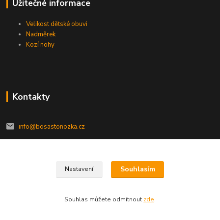
Užitečné informace
Velikost dětské obuvi
Nadměrek
Kozí nohy
Kontakty
info@bosastonozka.cz
Souhlasím
Nastavení
2020© bosastonozka.cz, všechna práva vyhrazena
Souhlas můžete odmítnout
zde
.
Vytvořeno na
Eshop-rychle.cz