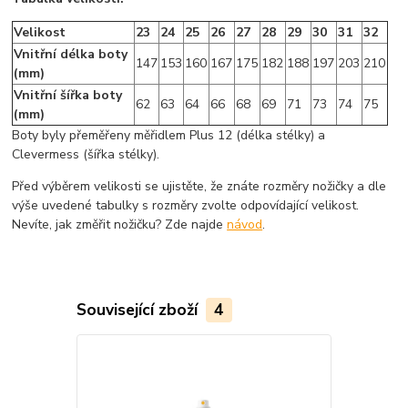
Velikost
23
24
25
26
27
28
29
30
31
32
Vnitřní délka boty
147
153
160
167
175
182
188
197
203
210
(mm)
Vnitřní šířka boty
62
63
64
66
68
69
71
73
74
75
(mm)
Boty byly přeměřeny měřidlem Plus 12 (délka stélky) a
Clevermess (šířka stélky).
Před výběrem velikosti se ujistěte, že znáte rozměry nožičky a dle
výše uvedené tabulky s rozměry zvolte odpovídající velikost.
Nevíte, jak změřit nožičku? Zde najde
návod
.
Související zboží
4