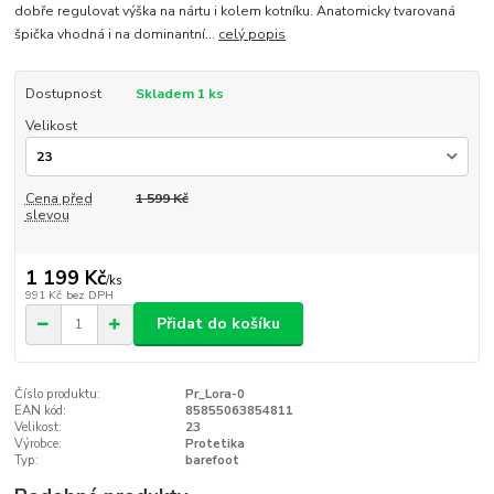
dobře regulovat výška na nártu i kolem kotníku. Anatomicky tvarovaná
špička vhodná i na dominantní...
celý popis
Dostupnost
Skladem 1 ks
Velikost
Cena před
1 599 Kč
slevou
1 199 Kč
/
ks
991 Kč
bez DPH
Přidat do košíku
Číslo produktu:
Pr_Lora-0
EAN kód:
85855063854811
Velikost:
23
Výrobce:
Protetika
Typ:
barefoot