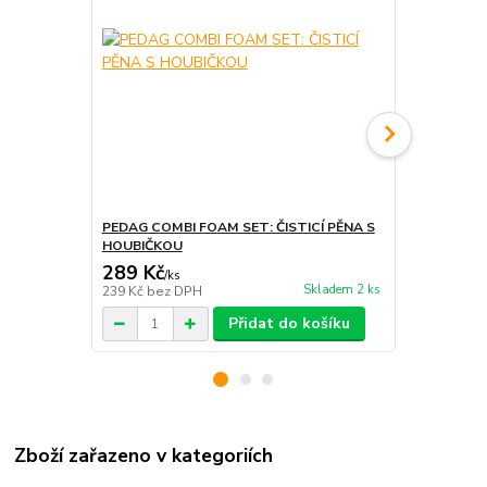
PEDAG COMBI FOAM SET: ČISTICÍ PĚNA S
PEDAG PROT
HOUBIČKOU
IMPREGNACE
289 Kč
399 Kč
/
ks
/
ks
Skladem 2 ks
239 Kč
bez DPH
330 Kč
bez 
Přidat do košíku
Zboží zařazeno v kategoriích