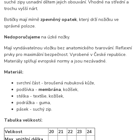
suché zipy usnadní dětem jejich obouvání. Vhodné na střední a
trochu vyšší nárt.
Botičky mají mírně
zpevněný opatek
, který drží nožičku ve
správné poloze.
Nedoporučujeme
na úzké nožky.
Mají vyndávatelnou vložku bez anatomického tvarování. Reflexní
prvky pro maximální bezpečnost. Vyrobené v České republice.
Materiály splňují evropské normy a jsou nezávadné.
Materiál:
svrchní část - broušená nubuková kůže,
podšívka -
membrána
, kožíšek,
stélka - textílie, kožíšek,
podrážka - guma,
pásek - suchý zip.
Tabulka velikostí:
Velikost
20
21
22
23
24
Max. vnitřní délka