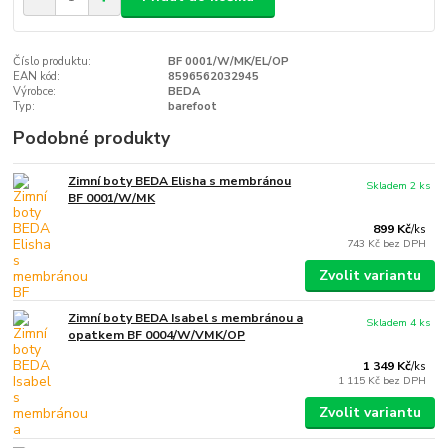
Číslo produktu:
BF 0001/W/MK/EL/OP
EAN kód:
8596562032945
Výrobce:
BEDA
Typ:
barefoot
Podobné produkty
Zimní boty BEDA Elisha s membránou
Skladem 2 ks
BF 0001/W/MK
899 Kč
/
ks
743 Kč
bez DPH
Zvolit variantu
Zimní boty BEDA Isabel s membránou a
Skladem 4 ks
opatkem BF 0004/W/VMK/OP
1 349 Kč
/
ks
1 115 Kč
bez DPH
Zvolit variantu