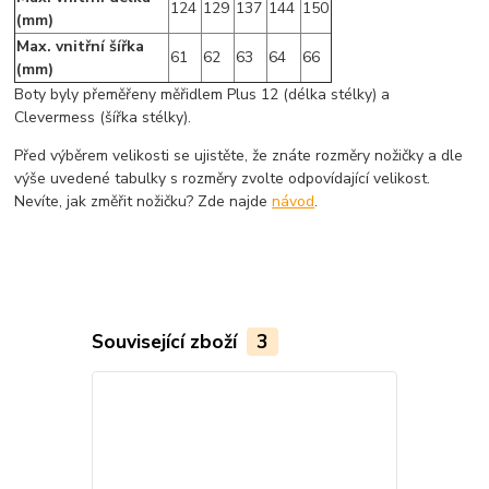
124
129
137
144
150
(mm)
Max. vnitřní šířka
61
62
63
64
66
(mm)
Boty byly přeměřeny měřidlem Plus 12 (délka stélky) a
Clevermess (šířka stélky).
Před výběrem velikosti se ujistěte, že znáte rozměry nožičky a dle
výše uvedené tabulky s rozměry zvolte odpovídající velikost.
Nevíte, jak změřit nožičku? Zde najde
návod
.
Související zboží
3