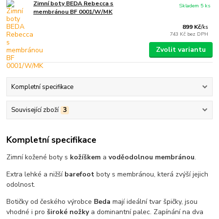
Zimní boty BEDA Rebecca s
Skladem 5 ks
membránou BF 0001/W/MK
899 Kč
/
ks
743 Kč
bez DPH
Zvolit variantu
Kompletní specifikace
Související zboží
3
Kompletní specifikace
Zimní kožené boty s
kožíškem
a
voděodolnou membránou
.
Extra lehké a nižší
barefoot
boty s membránou, která zvýší jejich
odolnost.
Botičky od českého výrobce
Beda
mají ideální tvar špičky, jsou
vhodné i pro
široké nožky
a dominantní palec. Zapínání na dva