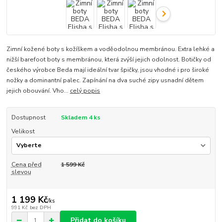
Zimní kožené boty s kožíškem a voděodolnou membránou. Extra lehké a
nižší barefoot boty s membránou, která zvýší jejich odolnost. Botičky od
českého výrobce Beda mají ideální tvar špičky, jsou vhodné i pro široké
nožky a dominantní palec. Zapínání na dva suché zipy usnadní dětem
jejich obouvání. Vho...
celý popis
Dostupnost
Skladem 4 ks
Velikost
Cena před
1 599 Kč
slevou
1 199 Kč
/
ks
991 Kč
bez DPH
Přidat do košíku