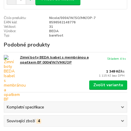
Číslo produktu:
Nicole/0004/W/SO/MK/OP-7
EAN kód:
8596562148776
Velikost:
31
Výrobce:
BEDA
Typ:
barefoot
Podobné produkty
Zimní boty BEDA Isabel s membránou a
Skladem 4 ks
opatkem BF 0004/W/VMK/OP
1 349 Kč
/
ks
1 115 Kč
bez DPH
Zvolit variantu
Kompletní specifikace
Související zboží
4