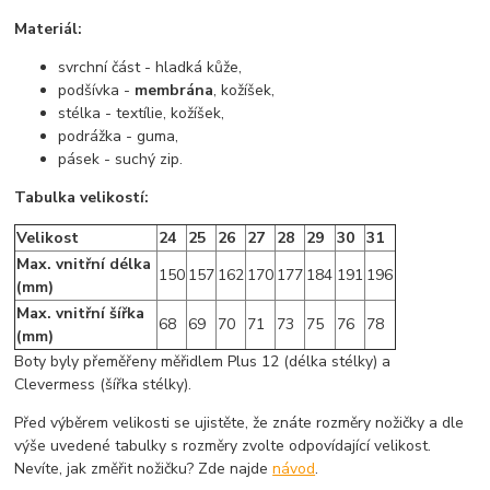
Materiál:
svrchní část - hladká kůže,
podšívka -
membrána
, kožíšek,
stélka - textílie, kožíšek,
podrážka - guma,
pásek - suchý zip.
Tabulka velikostí:
Velikost
24
25
26
27
28
29
30
31
Max. vnitřní délka
150
157
162
170
177
184
191
196
(mm)
Max. vnitřní šířka
68
69
70
71
73
75
76
78
(mm)
Boty byly přeměřeny měřidlem Plus 12 (délka stélky) a
Clevermess (šířka stélky).
Před výběrem velikosti se ujistěte, že znáte rozměry nožičky a dle
výše uvedené tabulky s rozměry zvolte odpovídající velikost.
Nevíte, jak změřit nožičku? Zde najde
návod
.