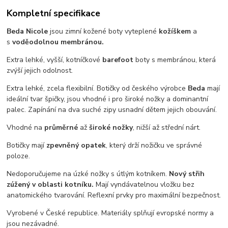
Kompletní specifikace
Beda Nicole
jsou zimní kožené boty vyteplené
kožíškem
a
s
voděodolnou membránou.
Extra lehké, vyšší, kotníčkové
barefoot
boty s membránou, která
zvýší jejich odolnost.
Extra lehké, zcela flexibilní. Botičky od českého výrobce
Beda
mají
ideální tvar špičky, jsou vhodné i pro široké nožky a dominantní
palec. Zapínání na dva suché zipy usnadní dětem jejich obouvání.
Vhodné na
průměrné
až
široké nožky
, nižší až střední nárt.
Botičky mají
zpevněný opatek
, který drží nožičku ve správné
poloze.
Nedoporučujeme na úzké nožky s útlým kotníkem.
Nový střih
zúžený v oblasti kotníku.
Mají vyndávatelnou vložku bez
anatomického tvarování. Reflexní prvky pro maximální bezpečnost.
Vyrobené v České republice. Materiály splňují evropské normy a
jsou nezávadné.