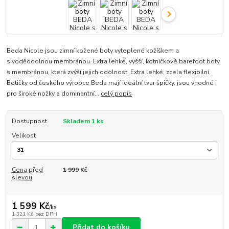
Beda Nicole jsou zimní kožené boty vyteplené kožíškem a
s voděodolnou membránou. Extra lehké, vyšší, kotníčkové barefoot boty
s membránou, která zvýší jejich odolnost. Extra lehké, zcela flexibilní.
Botičky od českého výrobce Beda mají ideální tvar špičky, jsou vhodné i
pro široké nožky a dominantní...
celý popis
Dostupnost
Skladem 1 ks
Velikost
Cena před
1 999 Kč
slevou
1 599 Kč
/
ks
1 321 Kč
bez DPH
Přidat do košíku