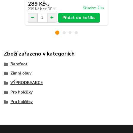
289 Kč
319 Kč
/
ks
/
ks
Skladem 2 ks
239 Kč
bez DPH
264 Kč
bez 
Přidat do košíku
Zboží zařazeno v kategoriích
Barefoot
Zimní obuv
VÝPRODEJ/AKCE
Pro holčičky
Pro holčičky